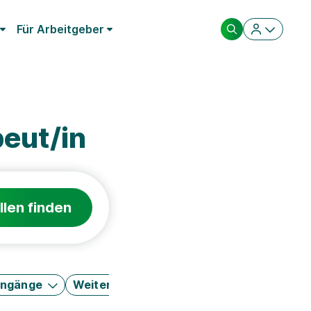
Für Arbeitgeber
eut/in
llen finden
engänge
Weitere Filter