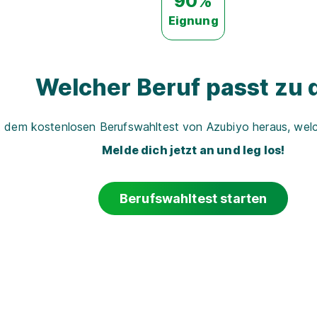
90%
Eignung
Welcher Beruf passt zu d
t dem kostenlosen Berufswahltest von Azubiyo heraus, welch
Melde dich jetzt an und leg los!
Berufswahltest starten