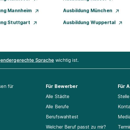
ung Mannheim
Ausbildung München
ung Stuttgart
Ausbildung Wuppertal
endergerechte Sprache
wichtig ist.
sen für
Für Bewerber
Für 
Alle Städte
Stell
Alle Berufe
Kont
Berufswahltest
Medi
Welcher Beruf passt zu mir?
Termi