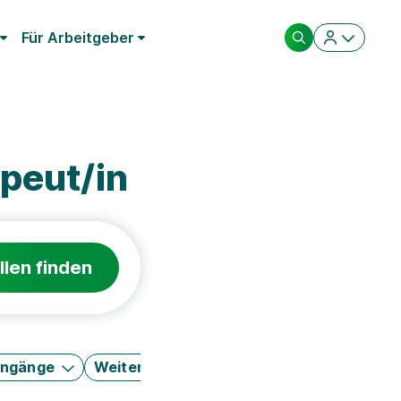
Für Arbeitgeber
peut/in
llen finden
engänge
Weitere Filter