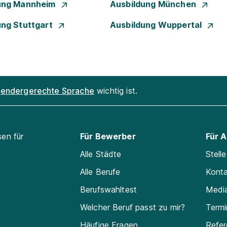
ung Mannheim
Ausbildung München
ung Stuttgart
Ausbildung Wuppertal
endergerechte Sprache
wichtig ist.
sen für
Für Bewerber
Für 
Alle Städte
Stell
Alle Berufe
Kont
Berufswahltest
Medi
Welcher Beruf passt zu mir?
Termi
Häufige Fragen
Refe