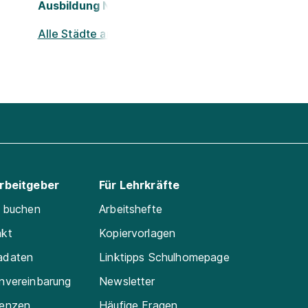
Ausbildung Nürnberg
Alle Städte ansehen
Arbeitgeber
Für Lehrkräfte
e buchen
Arbeitshefte
akt
Kopiervorlagen
adaten
Linktipps Schulhomepage
nvereinbarung
Newsletter
renzen
Häufige Fragen