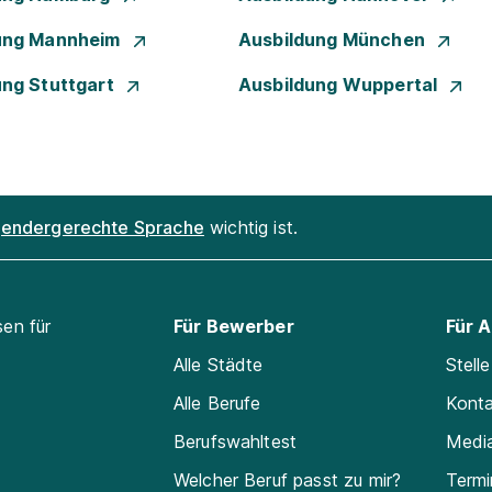
ung Mannheim
Ausbildung München
ung Stuttgart
Ausbildung Wuppertal
endergerechte Sprache
wichtig ist.
sen für
Für Bewerber
Für 
Alle Städte
Stell
Alle Berufe
Kont
Berufswahltest
Medi
Welcher Beruf passt zu mir?
Termi