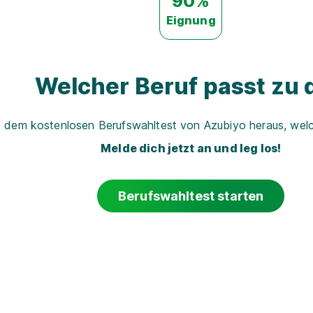
90%
Eignung
Welcher Beruf passt zu d
t dem kostenlosen Berufswahltest von Azubiyo heraus, welch
Melde dich jetzt an und leg los!
Berufswahltest starten