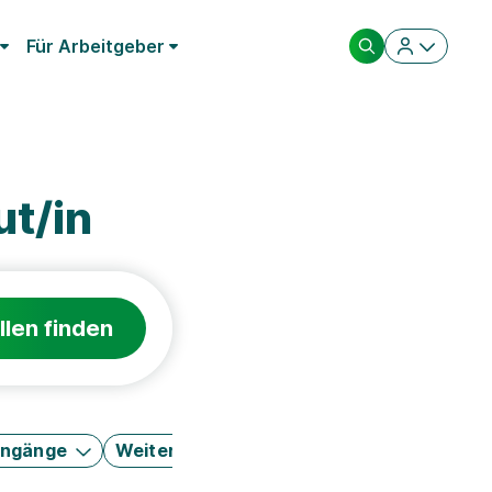
Für Arbeitgeber
t/in
llen finden
engänge
Weitere Filter