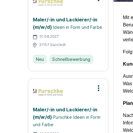
Mit 
Maler/-in und Lackierer/-in
Beru
(m/w/d)
Ideen in Form und Farbe
Wänd
01.08.2027
verl
31157 Sarstedt
Folg
Neu
Schnellbewerbung
Kun
Ausm
Was 
Welc
Pla
Maler/-in und Lackierer/-in
Nach
(m/w/d)
Purschke Ideen in Form
Info
und Farbe
Welc