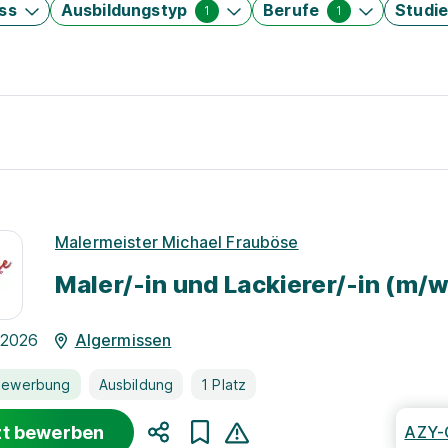
ss
Ausbildungstyp
Berufe
Studi
1
1
r
Malermeister Michael Frauböse
Maler/-in und Lackierer/-in (m/
.2026
Algermissen
bewerbung
Ausbildung
1 Platz
zt bewerben
AZY-