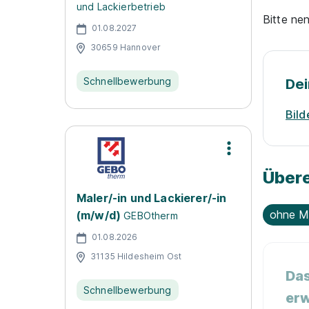
und Lackierbetrieb
Bitte ne
01.08.2027
30659 Hannover
Schnellbewerbung
Dei
Bild
Übere
Maler/-in und Lackierer/-in
ohne M
(m/w/d)
GEBOtherm
01.08.2026
31135 Hildesheim Ost
Das
Schnellbewerbung
erw