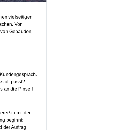
nen vielseitigen
nschen. Von
t von Gebäuden,
n Kundengespräch.
stoff passt?
s an die Pinsel!
rer/-in mit den
ng beginnt:
d der Auftrag