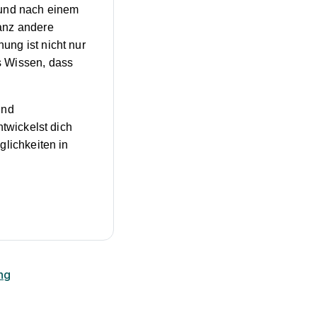
 und nach einem
anz andere
ung ist nicht nur
s Wissen, dass
und
ntwickelst dich
glichkeiten in
ng