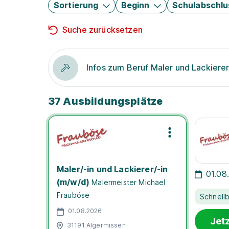
Sortierung
Beginn
Schulabschlu
Suche zurücksetzen
Infos zum Beruf Maler und Lackiere
37 Ausbildungsplätze
Maler/-in und Lackierer/-in
01.08
(m/w/d)
Malermeister Michael
Frauböse
Schnell
01.08.2026
Jet
31191 Algermissen