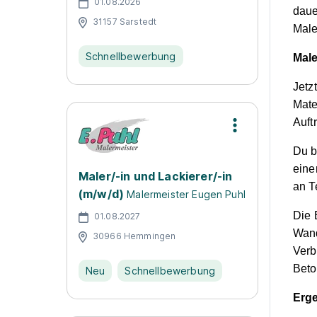
01.08.2026
daue
31157 Sarstedt
Mal
Schnellbewerbung
Male
Jetz
Mate
Auft
Du b
eine
Maler/-in und Lackierer/-in
an T
(m/w/d)
Malermeister Eugen Puhl
Die 
01.08.2027
Wand
30966 Hemmingen
Verb
Beto
Neu
Schnellbewerbung
Erg