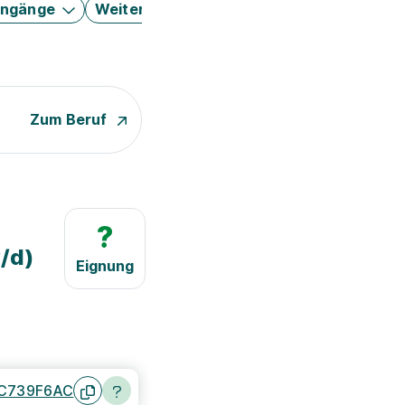
engänge
Weitere Filter
Zum Beruf
?
w/d)
Eignung
C739F6AC