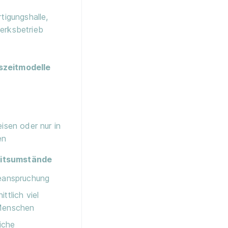
tigungshalle,
erksbetrieb
szeitmodelle
eisen oder nur in
en
itsumstände
Beanspruchung
ttlich viel
Menschen
liche