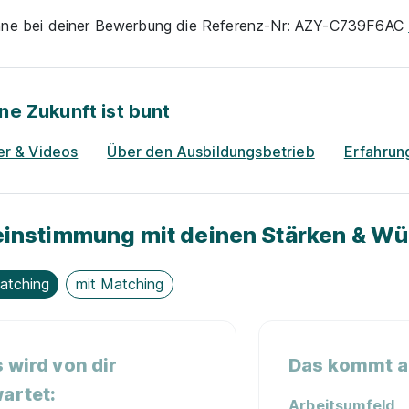
nne bei deiner Bewerbung die Referenz-Nr: AZY-C739F6AC
ne Zukunft ist bunt
er & Videos
Über den Ausbildungsbetrieb
Erfahrun
instimmung mit deinen Stärken & W
atching
mit Matching
 wird von dir
Das kommt au
artet:
Arbeitsumfeld