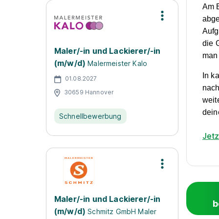
Am E
abge
Aufg
die 
Maler/-in und Lackierer/-in
man 
(m/w/d)
Malermeister Kalo
In k
01.08.2027
nach
30659 Hannover
weit
dein
Schnellbewerbung
Jet
Maler/-in und Lackierer/-in
b
(m/w/d)
Schmitz GmbH Maler