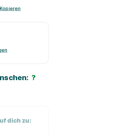
Kopieren
gen
ünschen:
?
f dich zu: