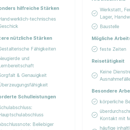
onders hilfreiche Stärken
Werkstatt, Fer
Lager, Handw
Handwerklich-technisches
Geschick
Baustelle
tere nützliche Stärken
Mögliche Arbeit
Gestalterische Fähigkeiten
feste Zeiten
Neugierde und
Reisetätigkeit
Lernbereitschaft
Keine Dienstr
Sorgfalt & Genauigkeit
Ausnahmefäll
Überzeugungsfähigkeit
Besondere Arbe
orderte Schulleistungen
körperliche 
Schulabschluss:
überdurchschni
Hauptschulabschluss
Kontakt mit 
Abschlussnote: Beliebiger
häufige inhalt