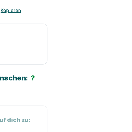
D
Kopieren
ünschen:
?
f dich zu: