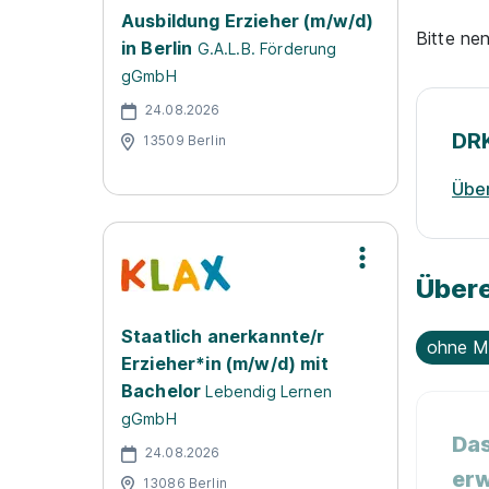
Ausbildung Erzieher (m/w/d)
Bitte ne
in Berlin
G.A.L.B. Förderung
gGmbH
24.08.2026
DRK
13509 Berlin
Über
Übere
Staatlich anerkannte/r
ohne M
Erzieher*in (m/w/d) mit
Bachelor
Lebendig Lernen
gGmbH
Das
24.08.2026
erw
13086 Berlin