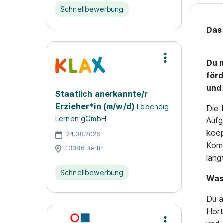
Schnellbewerbung
Das 
Du m
förd
und 
Staatlich anerkannte/r
Erzieher*in (m/w/d)
Lebendig
Die 
Lernen gGmbH
Aufg
koop
24.08.2026
Komp
13086 Berlin
lang
Schnellbewerbung
Was 
Du a
Hort