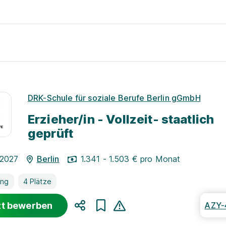
DRK-Schule für soziale Berufe Berlin gGmbH
Erzieher/in - Vollzeit- staatlich
geprüft
.2027
Berlin
1.341 - 1.503 € pro Monat
ung
4 Plätze
zt bewerben
AZY-
Teilen