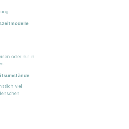
uung
szeitmodelle
eisen oder nur in
en
itsumstände
ttlich viel
Menschen