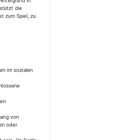
intergrund in
stützt die
t zum Spiel, zu
um im sozialen
chlossene
gen
fang von
en oder