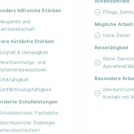
Arbeitsumfeld
onders hilfreiche Stärken
Pflege, Betre
Neugierde und
Mögliche Arbeit
Lernbereitschaft
feste Zeiten
tere nützliche Stärken
Reisetätigkeit
Sorgfalt & Genauigkeit
Keine Dienstr
Verantwortungs- und
Ausnahmefäll
Gefahrenbewusstsein
Besondere Arbe
Kritikfähigkeit
Konfliktlösungsfähigkeit
überdurchschni
Kontakt mit 
orderte Schulleistungen
Schulabschluss: Fachabitur
Abschlussnote: Beliebiger
Notendurchschnitt