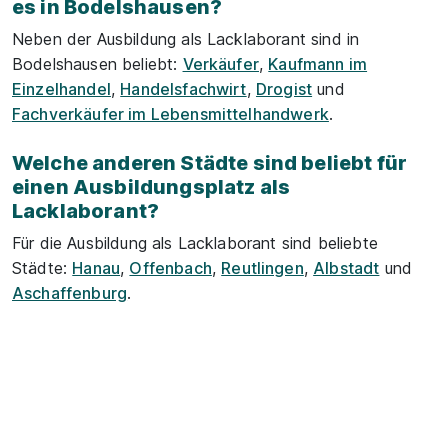
es in Bodelshausen?
Neben der Ausbildung als Lacklaborant sind in
Bodelshausen beliebt:
Verkäufer
,
Kaufmann im
Einzelhandel
,
Handelsfachwirt
,
Drogist
und
Fachverkäufer im Lebensmittelhandwerk
.
Welche anderen Städte sind beliebt für
einen Ausbildungsplatz als
Lacklaborant?
Für die Ausbildung als Lacklaborant sind beliebte
Städte:
Hanau
,
Offenbach
,
Reutlingen
,
Albstadt
und
Aschaffenburg
.