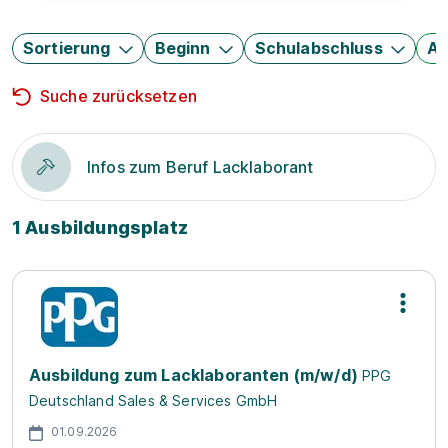
Sortierung
Beginn
Schulabschluss
Au
Suche zurücksetzen
Infos zum Beruf Lacklaborant
1 Ausbildungsplatz
Ausbildung zum Lacklaboranten (m/w/d)
PPG
Deutschland Sales & Services GmbH
01.09.2026