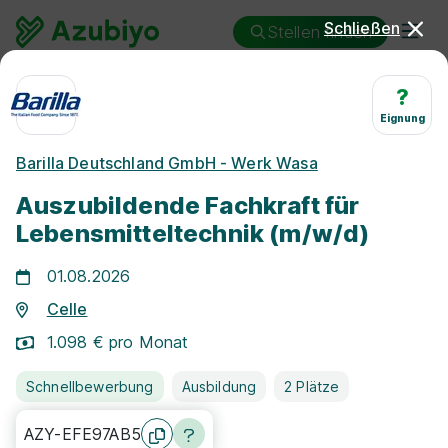
Schließen
Stellen finden
Ausbildung
Celle
Fachkraft - Lebensmitteltechnik
?
Eignung
Ausbildung Fachkraft -
Barilla Deutschland GmbH - Werk Wasa
Lebensmitteltechnik Celle
Auszubildende Fachkraft für
Lebensmitteltechnik (m/w/d)
01.08.2026
Celle
25 km
1.098 € pro Monat
Freie Stellen finden
Schnellbewerbung
Ausbildung
2 Plätze
AZY-EFE97AB5