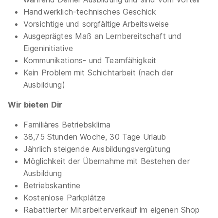
Handwerklich-technisches Geschick
Vorsichtige und sorgfältige Arbeitsweise
Ausbildung Fachkraft für Lebensmitteltechnik
Ausgeprägtes Maß an Lernbereitschaft und
(m/w/d) - 2026
Schäfer's Produktionsgesellschaft
Eigeninitiative
mbH
Kommunikations- und Teamfähigkeit
01.08.2026
Kein Problem mit Schichtarbeit (nach der
31275 Lehrte
Ausbildung)
Wir bieten Dir
Familiäres Betriebsklima
38,75 Stunden Woche, 30 Tage Urlaub
Jährlich steigende Ausbildungsvergütung
Möglichkeit der Übernahme mit Bestehen der
Ausbildung zum Umwelttechnologen (m/w/d)
Ausbildung
für Abwasserbewirtschaftung ab August 2027
Betriebskantine
Wasserverband Peine
Kostenlose Parkplätze
01.08.2027
Rabattierter Mitarbeiterverkauf im eigenen Shop