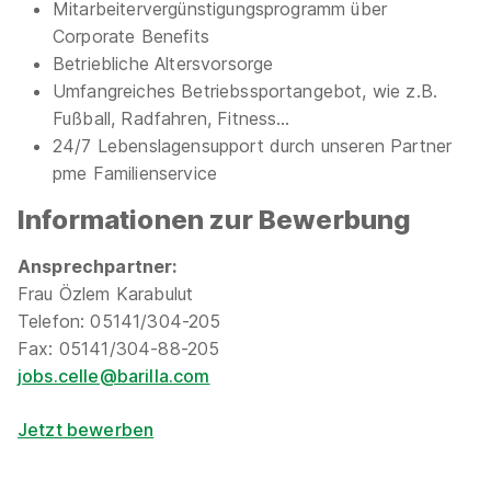
31311 Uetze
Mitarbeitervergünstigungsprogramm über
Corporate Benefits
1.368 - 1.464 € pro Monat
Betriebliche Altersvorsorge
Umfangreiches Betriebssportangebot, wie z.B.
Fußball, Radfahren, Fitness…
24/7 Lebenslagensupport durch unseren Partner
pme Familienservice
Noch unsicher, wonach du suchen
Informationen zur Bewerbung
sollst?
Ansprechpartner:
Frau Özlem Karabulut
Beliebte Städte
Beliebte Berufe
Telefon: 05141/304-205
Fax: 05141/304-88-205
Beliebt in deiner Nähe
jobs.celle@barilla.com
Ausbildung Aachen
Ausbildung Augsb
Jetzt bewerben
Ausbildung Bochum
Ausbildung Bonn