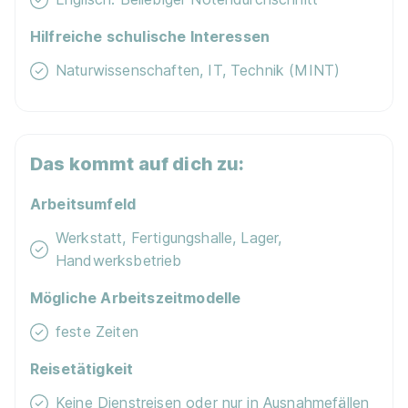
Für Bewerber
Hilfreiche schulische Interessen
Naturwissenschaften, IT, Technik (MINT)
Für Arbeitgeber
Für Lehrkräfte
Das kommt auf dich zu:
Arbeitsumfeld
Werkstatt, Fertigungshalle, Lager,
Datenschutz
Cookie-Einstellungen
Handwerksbetrieb
Nutzungsbedingungen
Bildnachweis
Mögliche Arbeitszeitmodelle
Barrierefreiheit
Impressum
Kontakt
feste Zeiten
Karriere
Reisetätigkeit
instagram
facebook
youtube
linked
t
Suche speichern
Keine Dienstreisen oder nur in Ausnahmefällen