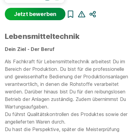
Jetzt bewerben
Sortierung
Beginn
Schulabschluss
Au
Teilen
Suche zurücksetzen
Lebensmitteltechnik
Infos zum Beruf Fachkraft für
Dein Ziel - Der Beruf
Lebensmitteltechnik
Als Fachkraft für Lebensmitteltechnik arbeitest Du im
3 Ausbildungsplätze
Bereich der Produktion. Du bist für die professionelle
und gewissenhafte Bedienung der Produktionsanlagen
verantwortlich, in denen die Rohstoffe verarbeitet
werden. Darüber hinaus bist Du für den reibungslosen
Betrieb der Anlagen zuständig. Zudem übernimmst Du
Wartungsaufgaben.
Auszubildende Fachkraft für
Du führst Qualitätskontrollen des Produktes sowie der
Lebensmitteltechnik (m/w/d)
Barilla Deutschland
angelieferten Waren durch.
GmbH - Werk Wasa
Du hast die Perspektive, später die Meisterprüfung