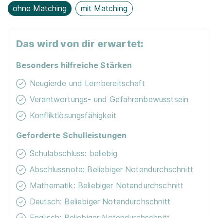
Lebensmitteltechnik?
ohne Matching
mit Matching
Die Ausbildung als Fachkraft für Lebensmitteltechnik
kannst du starten in:
Glandorf
,
Hasbergen
,
Lengerich
,
Das wird von dir erwartet:
Lienen
und
Lotte
.
Besonders hilfreiche Stärken
Neugierde und Lernbereitschaft
Verantwortungs- und Gefahrenbewusstsein
Hier erfährst du, warum uns bei Azubiyo
Konfliktlösungsfähigkeit
gendergerechte Sprache
wichtig ist.
Geforderte Schulleistungen
Schulabschluss: beliebig
Azubiyo ist eine der führenden Spezial-
Abschlussnote: Beliebiger Notendurchschnitt
Jobbörsen für
Ausbildung
und
Duales Studium
.
Mathematik: Beliebiger Notendurchschnitt
Deutsch: Beliebiger Notendurchschnitt
Englisch: Beliebiger Notendurchschnitt