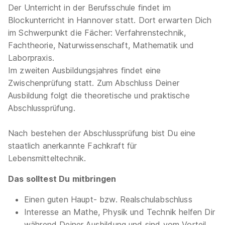
Der Unterricht in der Berufsschule findet im
Blockunterricht in Hannover statt. Dort erwarten Dich
im Schwerpunkt die Fächer: Verfahrenstechnik,
Fachtheorie, Naturwissenschaft, Mathematik und
90%
Laborpraxis.
Eignung
Im zweiten Ausbildungsjahres findet eine
Zwischenprüfung statt. Zum Abschluss Deiner
Ausbildung folgt die theoretische und praktische
Du bist noch unentschlossen?
Abschlussprüfung.
Geh auf Nummer sicher mit unserem Berufswahltest.
Eignung checken und passende Stelle finden.
Nach bestehen der Abschlussprüfung bist Du eine
staatlich anerkannte Fachkraft für
Mehr erfahren
Lebensmitteltechnik.
Das solltest Du mitbringen
Ähnliche Stellen
Einen guten Haupt- bzw. Realschulabschluss
Interesse an Mathe, Physik und Technik helfen Dir
während Deiner Ausbildung und sind vom Vorteil