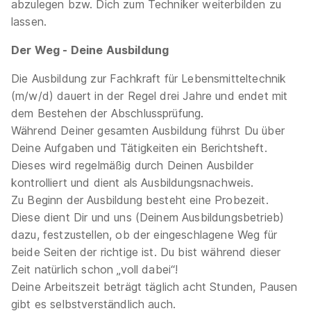
abzulegen bzw. Dich zum Techniker weiterbilden zu
01.08.2026
lassen.
29227 Celle
1.098 € pro Monat
Der Weg - Deine Ausbildung
Die Ausbildung zur Fachkraft für Lebensmitteltechnik
Schnellbewerbung
(m/w/d) dauert in der Regel drei Jahre und endet mit
dem Bestehen der Abschlussprüfung.
Während Deiner gesamten Ausbildung führst Du über
Deine Aufgaben und Tätigkeiten ein Berichtsheft.
Dieses wird regelmäßig durch Deinen Ausbilder
kontrolliert und dient als Ausbildungsnachweis.
Fachkraft für Lebensmitteltechnik (m/w/d)
Zu Beginn der Ausbildung besteht eine Probezeit.
Celler Land Frischgeflügel GmbH & Co. KG & Emsland
Diese dient Dir und uns (Deinem Ausbildungsbetrieb)
Frischgeflügel GmbH
dazu, festzustellen, ob der eingeschlagene Weg für
beide Seiten der richtige ist. Du bist während dieser
01.08.2027
Zeit natürlich schon „voll dabei“!
29323 Wietze (u.a.)
Deine Arbeitszeit beträgt täglich acht Stunden, Pausen
gibt es selbstverständlich auch.
Neu
Schnellbewerbung