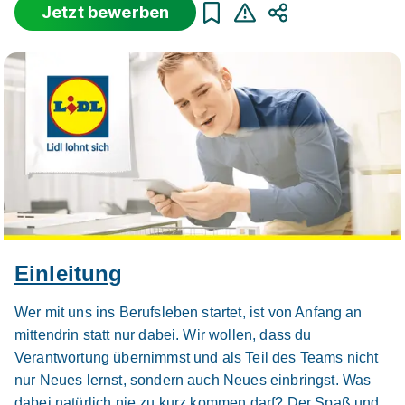
Jetzt bewerben
Teilen
Sortierung
Beginn
Schulabschluss
Au
Suche zurücksetzen
Infos zum Beruf Verkäufer
22 Ausbildungsplätze
Einleitung
Wer mit uns ins Berufsleben startet, ist von Anfang an
mittendrin statt nur dabei. Wir wollen, dass du
Ausbildung zum Verkäufer (m/w/d)
Netto Marken-
Verantwortung übernimmst und als Teil des Teams nicht
Discount Stiftung & Co. KG
nur Neues lernst, sondern auch Neues einbringst. Was
01.08.2026
dabei natürlich nie zu kurz kommen darf? Der Spaß und