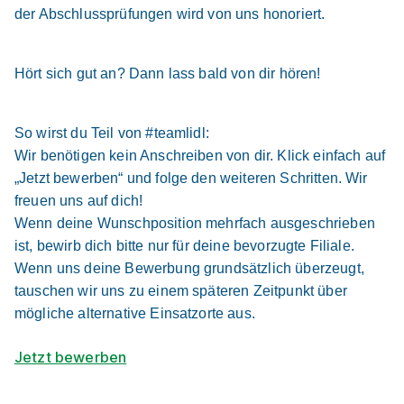
der Abschlussprüfungen wird von uns honoriert.
Hört sich gut an? Dann lass bald von dir hören!
So wirst du Teil von #teamlidl:
Ausbildung Verkäufer 09.2026 (m/w/d)
Wir benötigen kein Anschreiben von dir. Klick einfach auf
Lidl
„Jetzt bewerben“ und folge den weiteren Schritten. Wir
01.09.2026
freuen uns auf dich!
74532 Ilshofen
Wenn deine Wunschposition mehrfach ausgeschrieben
ist, bewirb dich bitte nur für deine bevorzugte Filiale.
Wenn uns deine Bewerbung grundsätzlich überzeugt,
tauschen wir uns zu einem späteren Zeitpunkt über
mögliche alternative Einsatzorte aus.
Jetzt bewerben
Ausbildung zum Verkäufer (m/w/d) mit Option
zum Kaufmann im Einzelhandel (m/w/d)
expert