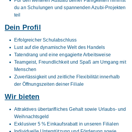
Für den weiteren Ausbau deiner Fähigkeiten nimmst
Ausbildung Verkäufer/-in
Norma
du an Schulungen und spannenden Azubi-Projekten
Lebensmittelfilialbetrieb Stiftung & Co. KG
teil
01.08.2026
Dein Profil
74564 Crailsheim
1.350 - 1.550 € pro Monat
Erfolgreicher Schulabschluss
Lust auf die dynamische Welt des Handels
Tatendrang und eine engagierte Arbeitsweise
Teamgeist, Freundlichkeit und Spaß am Umgang mit
Menschen
Zuverlässigkeit und zeitliche Flexibilität innerhalb
der Öffnungszeiten deiner Filiale
Ausbildung zum Verkäufer (m/w/d), Crailsheim
Wir bieten
Deichmann SE
01.08.2026
Attraktives übertarifliches Gehalt sowie Urlaubs- und
74564 Crailsheim
Weihnachtsgeld
Exklusiver 5 % Einkaufsrabatt in unseren Filialen
Individuelle Unterstützung und Förderung sowie