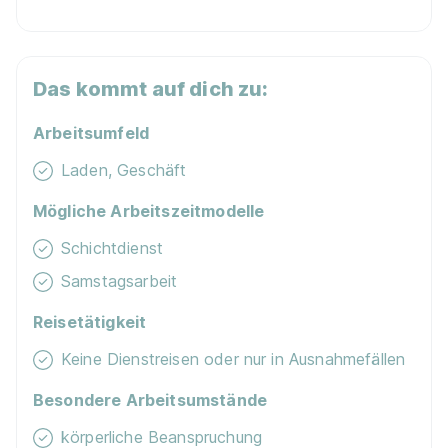
Ausbildung Verkäufer / Kaufmann im
Einzelhandel 2026 (m/w/d)
ALDI SÜD
Das kommt auf dich zu:
01.09.2026
91637 Wörnitz
Arbeitsumfeld
Laden, Geschäft
Mögliche Arbeitszeitmodelle
Schichtdienst
Samstagsarbeit
Ausbildung Verkäufer 09.2026 (m/w/d)
Lidl
Reisetätigkeit
01.09.2026
Keine Dienstreisen oder nur in Ausnahmefällen
91555 Feuchtwangen
Besondere Arbeitsumstände
körperliche Beanspruchung