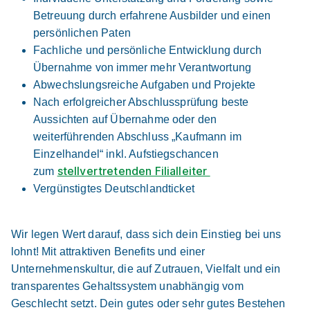
Betreuung durch erfahrene Ausbilder und einen
persönlichen Paten
Fachliche und persönliche Entwicklung durch
Übernahme von immer mehr Verantwortung
Ausbildung Verkäufer / Kaufmann im
Abwechslungsreiche Aufgaben und Projekte
Einzelhandel 2026 (m/w/d)
ALDI SÜD
Nach erfolgreicher Abschlussprüfung beste
Aussichten auf Übernahme oder den
01.09.2026
weiterführenden Abschluss „Kaufmann im
74564 Crailsheim
Einzelhandel“ inkl. Aufstiegschancen
stellvertretenden Filialleiter
zum
Vergünstigtes Deutschlandticket
Wir legen Wert darauf, dass sich dein Einstieg bei uns
lohnt! Mit attraktiven Benefits und einer
Ausbildung Verkäufer 09.2026 (m/w/d)
Lidl
Unternehmenskultur, die auf Zutrauen, Vielfalt und ein
transparentes Gehaltssystem unabhängig vom
01.09.2026
Geschlecht setzt. Dein gutes oder sehr gutes Bestehen
74564 Crailsheim