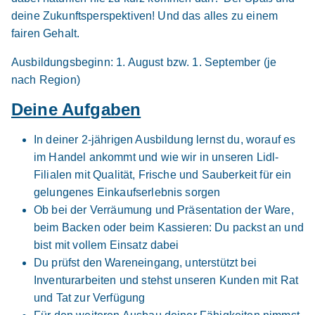
74564 Crailsheim (u.a.)
deine Zukunftsperspektiven! Und das alles zu einem
Video
fairen Gehalt.
Ausbildungsbeginn: 1. August bzw. 1. September (je
nach Region)
Deine Aufgaben
In deiner 2-jährigen Ausbildung lernst du, worauf es
Ausbildung Verkäufer 09.2026 (m/w/d)
Lidl
im Handel ankommt und wie wir in unseren Lidl-
Filialen mit Qualität, Frische und Sauberkeit für ein
01.09.2026
gelungenes Einkaufserlebnis sorgen
74564 Crailsheim
Ob bei der Verräumung und Präsentation der Ware,
beim Backen oder beim Kassieren: Du packst an und
bist mit vollem Einsatz dabei
Du prüfst den Wareneingang, unterstützt bei
Inventurarbeiten und stehst unseren Kunden mit Rat
und Tat zur Verfügung