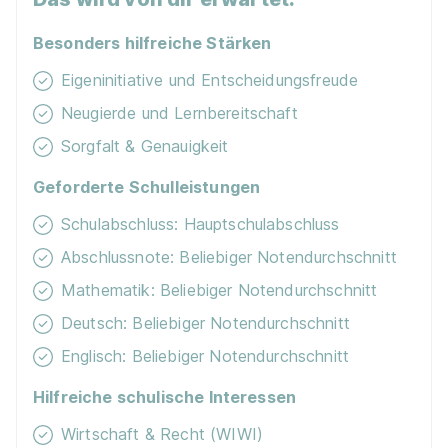
91555 Feuchtwangen
Besonders hilfreiche Stärken
Eigeninitiative und Entscheidungsfreude
Neugierde und Lernbereitschaft
Sorgfalt & Genauigkeit
Geforderte Schulleistungen
Ausbildung zum Verkäufer (m/w/d)
Netto Marken-
Schulabschluss: Hauptschulabschluss
Discount Stiftung & Co. KG
01.08.2026
Abschlussnote: Beliebiger Notendurchschnitt
74424 Bühlertann (u.a.)
Mathematik: Beliebiger Notendurchschnitt
Video
Deutsch: Beliebiger Notendurchschnitt
Englisch: Beliebiger Notendurchschnitt
Hilfreiche schulische Interessen
Wirtschaft & Recht (WIWI)