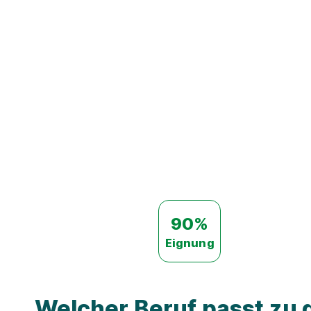
90%
Eignung
Welcher Beruf passt zu d