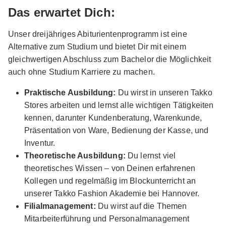
01.08.2026
Das erwartet Dich:
37115 Duderstadt
Unser dreijähriges Abiturientenprogramm ist eine
Alternative zum Studium und bietet Dir mit einem
gleichwertigen Abschluss zum Bachelor die Möglichkeit
auch ohne Studium Karriere zu machen.
Praktische Ausbildung:
Du wirst in unseren Takko
Stores arbeiten und lernst alle wichtigen Tätigkeiten
Abiturientenprogramm Handelsfachwirt
kennen, darunter Kundenberatung, Warenkunde,
(m/w/d) Ausbildung 2026
Takko Fashion
Präsentation von Ware, Bedienung der Kasse, und
01.08.2026
Inventur.
Theoretische Ausbildung:
Du lernst viel
37115 Duderstadt
theoretisches Wissen – von Deinen erfahrenen
Kollegen und regelmäßig im Blockunterricht an
unserer Takko Fashion Akademie bei Hannover.
Filialmanagement:
Du wirst auf die Themen
Mitarbeiterführung und Personalmanagement