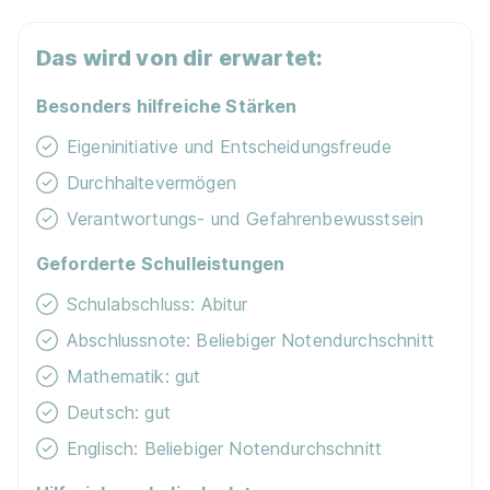
37412 Herzberg
Das wird von dir erwartet:
Besonders hilfreiche Stärken
Eigeninitiative und Entscheidungsfreude
Durchhaltevermögen
Ausbildung Handelsfachwirt Bau- und
Verantwortungs- und Gefahrenbewusstsein
Gartenmarkt (m/w/d)
Herkules Herzberg am Harz
Geforderte Schulleistungen
Bau- und Gartenmarkt
Schulabschluss: Abitur
01.08.2026
37412 Herzberg am Harz
Abschlussnote: Beliebiger Notendurchschnitt
Mathematik: gut
Deutsch: gut
Ähnliche Stellen
Englisch: Beliebiger Notendurchschnitt