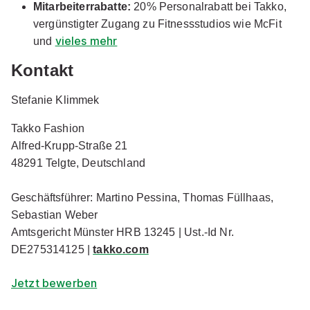
Mitarbeiterrabatte:
20% Personalrabatt bei Takko,
37079 Göttingen (37079)
vergünstigter Zugang zu Fitnessstudios wie McFit
vieles mehr
und
Kontakt
Stefanie Klimmek
Takko Fashion
Ausbildung Handelsfachwirt (m/w/d)
SB Union
Alfred-Krupp-Straße 21
Nörten-Hardenberg
48291 Telgte, Deutschland
01.08.2026
37176 Nörten-Hardenberg
Geschäftsführer: Martino Pessina, Thomas Füllhaas,
Sebastian Weber
Amtsgericht Münster HRB 13245 | Ust.-Id Nr.
DE275314125 |
takko.com
Jetzt bewerben