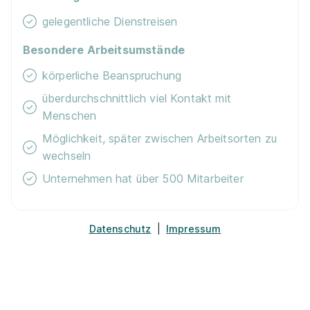
gelegentliche Dienstreisen
Besondere Arbeitsumstände
körperliche Beanspruchung
überdurchschnittlich viel Kontakt mit
Menschen
Handelsfachwirt im Vertrieb | Ausbildung &
Weiterbildung Abiprogramm 2026 (m/w/d)
Möglichkeit, später zwischen Arbeitsorten zu
XXXLutz Goslar
wechseln
01.08.2026
Unternehmen hat über 500 Mitarbeiter
38640 Goslar
Datenschutz
|
Impressum