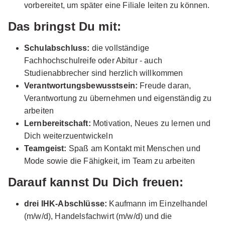
vorbereitet, um später eine Filiale leiten zu können.
Ausbildung zum Handelsfachwirt (m/w/d),
Das bringst Du mit:
Göttingen 2026
Deichmann SE
Schulabschluss:
die vollständige
01.08.2026
Fachhochschulreife oder Abitur - auch
37073 Göttingen
Studienabbrecher sind herzlich willkommen
Verantwortungsbewusstsein:
Freude daran,
Verantwortung zu übernehmen und eigenständig zu
arbeiten
Lernbereitschaft:
Motivation, Neues zu lernen und
Dich weiterzuentwickeln
Teamgeist:
Spaß am Kontakt mit Menschen und
Ausbildung zum Handelsfachwirt (m/w/d)
Edeka
Mode sowie die Fähigkeit, im Team zu arbeiten
aktiv Markt Sebastian Schneider
Darauf kannst Du Dich freuen:
01.08.2026
37308 Heilbad Heiligenstadt
drei IHK-Abschlüsse:
Kaufmann im Einzelhandel
(m/w/d), Handelsfachwirt (m/w/d) und die