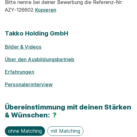
Bitte nenne bei deiner Bewerbung die Referenz-Nr:
AZY-126602
Kopieren
Rabatte
Park­plätze
Takko Holding GmbH
Ausbildung Handelsfachwirt (m/w/d)
Herkules E-
Center Osterode
Bilder & Videos
Woh­nungs-Un­ter­stüt­zung
01.08.2026
Über den Ausbildungsbetrieb
37520 Osterode
Fahrt­kosten­zu­schuss
Erfahrungen
Personalerinterview
Übereinstimmung mit deinen Stärken
& Wünschen:
?
Ausbildung Handelsfachwirt (m/w/d)
Herkules E-
Center Herzberg
ohne Matching
mit Matching
01.08.2026