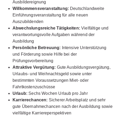
Ausbildereignung
Willkommensveranstaltung:
Deutschlandweite
Einführungsveranstaltung für alle neuen
Auszubildenden
Abwechslungsreiche Tätigkeiten:
Vielfältige und
Ausbildung Handelsfachwirt (m/w/d)
SB Union
verantwortungsvolle Aufgaben während der
Nörten-Hardenberg
Ausbildung
01.08.2026
Persönliche Betreuung:
Intensive Unterstützung
37176 Nörten-Hardenberg
und Förderung sowie Hilfe bei der
Prüfungsvorbereitung
Attraktive Vergütung:
Gute Ausbildungsvergütung,
Urlaubs- und Weihnachtsgeld sowie unter
bestimmten Voraussetzungen Miet- oder
Fahrtkostenzuschüsse
Urlaub:
Sechs Wochen Urlaub pro Jahr
Karrierechancen:
Sicherer Arbeitsplatz und sehr
Ausbildung zum Handelsfachwirt (m/w/d),
gute Übernahmechancen nach der Ausbildung sowie
Göttingen Kaufpark 2026
Deichmann SE
vielfältige Karriereperspektiven
01.08.2026