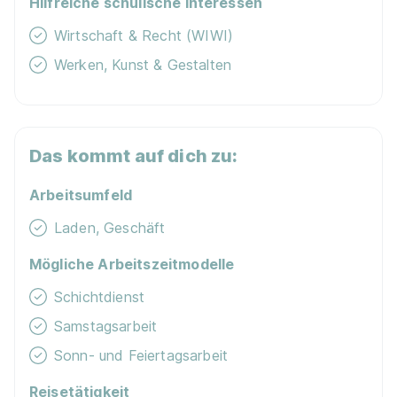
Hilfreiche schulische Interessen
Wirtschaft & Recht (WIWI)
Werken, Kunst & Gestalten
Ausbildung Handelsfachwirtin integriert (HFW
I) (m/w/d) - 2026
Marktkauf 7225 Goslar
01.08.2026
Das kommt auf dich zu:
38640 Goslar
Arbeitsumfeld
Laden, Geschäft
Mögliche Arbeitszeitmodelle
Schichtdienst
Ausbildung zum Handelsfachwirt (m/w/d),
Samstagsarbeit
Northeim 2026
Deichmann SE
Sonn- und Feiertagsarbeit
01.08.2026
37154 Northeim
Reisetätigkeit