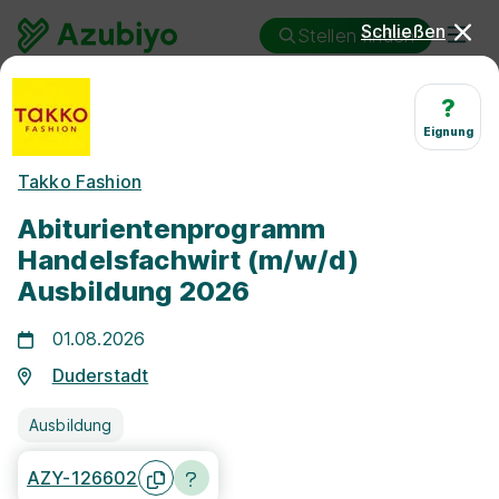
Schließen
Stellen finden
Ausbildung
Duderstadt
Handelsfachwirt/in
?
Eignung
Ausbildung
Takko Fashion
Handelsfachwirt/in
Abiturientenprogramm
Duderstadt
Handelsfachwirt (m/w/d)
Ausbildung 2026
01.08.2026
Duderstadt
25 km
Ausbildung
Freie Stellen finden
AZY-126602