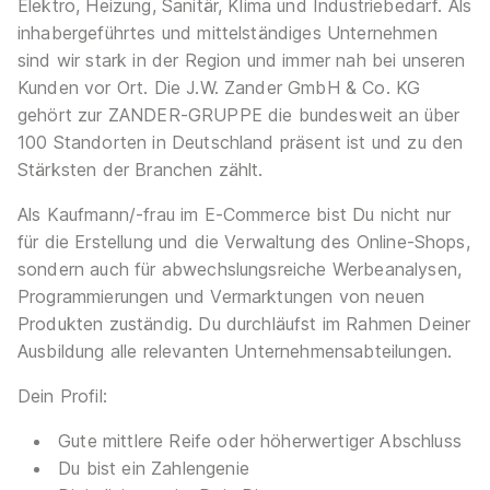
Elektro, Heizung, Sanitär, Klima und Industriebedarf. Als
01.08.2026
inhabergeführtes und mittelständiges Unternehmen
45141 Essen
sind wir stark in der Region und immer nah bei unseren
1.061 - 1.214 € pro Monat
Kunden vor Ort. Die J.W. Zander GmbH & Co. KG
gehört zur ZANDER-GRUPPE die bundesweit an über
100 Standorten in Deutschland präsent ist und zu den
Stärksten der Branchen zählt.
Als Kaufmann/-frau im E-Commerce bist Du nicht nur
für die Erstellung und die Verwaltung des Online-Shops,
Auszubildende für den Ausbildungsberuf
sondern auch für abwechslungsreiche Werbeanalysen,
Kaufmann/-frau im E-Commerce (m/w/d)
Programmierungen und Vermarktungen von neuen
J.W.
Produkten zuständig. Du durchläufst im Rahmen Deiner
Zander GmbH & Co. KG Essen
Ausbildung alle relevanten Unternehmensabteilungen.
01.08.2026
45141 Essen
Dein Profil:
1.061 - 1.214 € pro Monat
Gute mittlere Reife oder höherwertiger Abschluss
Du bist ein Zahlengenie