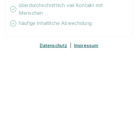
Ausbildung Bankkaufmann (m/w/d) für das Jahr
überdurchschnittlich viel Kontakt mit
2027
Sparda-Bank West eG
Menschen
01.08.2027
häufige inhaltliche Abwechslung
45127 Essen (u.a.)
1.330 - 1.440 € pro Monat
Datenschutz
|
Impressum
Ausbildung Personaldienstleistungskaufmann
2027 (w/m/d)
Deutsche Bahn AG
01.09.2027
45127 Essen