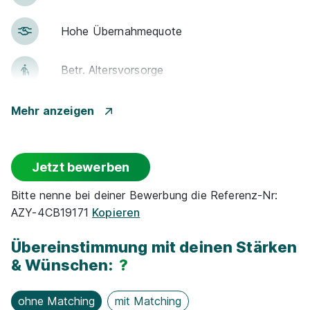
Hohe Über­nah­me­quote
Betr. Alters­vor­sorge
Gute An­bin­dung
Mehr anzeigen
Ausbildung Bankkaufmann (w|m|d)
Vollzeit/Teilzeit – Essen-Innenstadt
Events
(01.08.2027)
TARGOBANK
Jetzt bewerben
01.08.2027
Rabatte
45127 Essen
Bitte nenne bei deiner Bewerbung die Referenz-Nr:
AZY-4CB19171
Kopieren
Video
Park­plätze
Übereinstimmung mit deinen Stärken
& Wünschen:
?
Ge­sund­heits­maß­nah­men
ohne Matching
mit Matching
Fit­ness­stu­dio