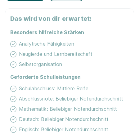
Ausbildung Kaufmann für Mobilität und
Fahrt­kosten­zu­schuss
Das wird von dir erwartet:
Verkehrsservice im Bahnhof 2026 (w/m/d)
Deutsche Bahn AG
Vermögens­wirksame Leistungen
Besonders hilfreiche Stärken
01.09.2026
Analytische Fähigkeiten
45127 Essen
Events für Schü­ler / Stu­die­ren­de
Neugierde und Lernbereitschaft
Selbstorganisation
E-Lear­ning / On­line-Kur­se
Geforderte Schulleistungen
Nachhaltigkeit / Umweltschutz
Schulabschluss: Mittlere Reife
Abschlussnote: Beliebiger Notendurchschnitt
Kostenloses WLAN
Abi-Programm zur Führungskraft -
Handelsfachwirt (m/w/d)
Mathematik: Beliebiger Notendurchschnitt
REWE Markt GmbH
Deutsch: Beliebiger Notendurchschnitt
01.08.2026
45127 Essen
Englisch: Beliebiger Notendurchschnitt
Video