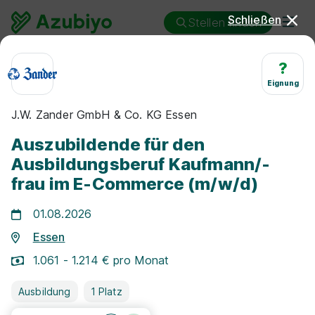
Schließen
Stellen finden
Ausbildung
Essen
Kaufmann/-frau im E-Commerce
?
Eignung
Ausbildung Kaufmann/-frau
J.W. Zander GmbH & Co. KG Essen
im E-Commerce Essen
Auszubildende für den
Ausbildungsberuf Kaufmann/-
frau im E-Commerce (m/w/d)
01.08.2026
25 km
Essen
1.061 - 1.214 € pro Monat
Freie Stellen finden
Ausbildung
1 Platz