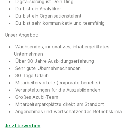
Digitalisierung ist Dein Ding
Du bist ein Analytiker
Du bist ein Organisationstalent
Du bist sehr kommunikativ und teamfähig
Auszubildende für den Ausbildungsberuf
Unser Angebot:
Kaufmann/-frau im E-Commerce (m/w/d)
J.W.
Wachsendes, innovatives, inhabergeführtes
Zander GmbH & Co. KG Essen
Unternehmen
01.08.2026
Über 90 Jahre Ausbildungserfahrung
45141 Essen
Sehr gute Übernahmechancen
1.061 - 1.214 € pro Monat
30 Tage Urlaub
Mitarbeitervorteile (corporate benefits)
Veranstaltungen für die Auszubildenden
Großes Azubi-Team
Ähnliche Stellen
Mitarbeiterparkplätze direkt am Standort
Angenehmes und wertschätzendes Betriebsklima
Jetzt bewerben