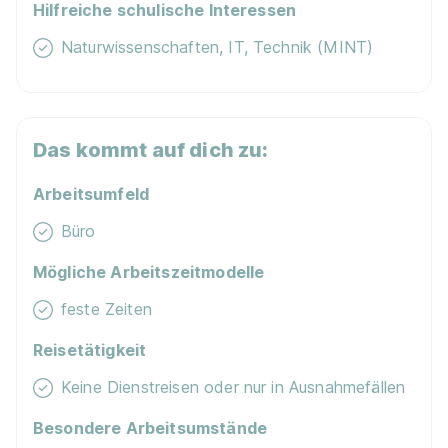
Hilfreiche schulische Interessen
Naturwissenschaften, IT, Technik (MINT)
90%
Eignung
Das kommt auf dich zu:
Arbeitsumfeld
Du bist noch unentschlossen?
Büro
Geh auf Nummer sicher mit unserem Berufswahltest.
Eignung checken und passende Stelle finden.
Mögliche Arbeitszeitmodelle
Mehr erfahren
feste Zeiten
Reisetätigkeit
Keine Dienstreisen oder nur in Ausnahmefällen
Besondere Arbeitsumstände