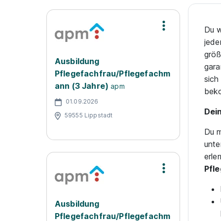
Du w
jede
größ
Ausbildung
gara
Pflegefachfrau/Pflegefachm
sich
ann (3 Jahre)
apm
beko
01.09.2026
Dein
59555 Lippstadt
Du m
unte
erle
Pfle
Ausbildung
Pflegefachfrau/Pflegefachm