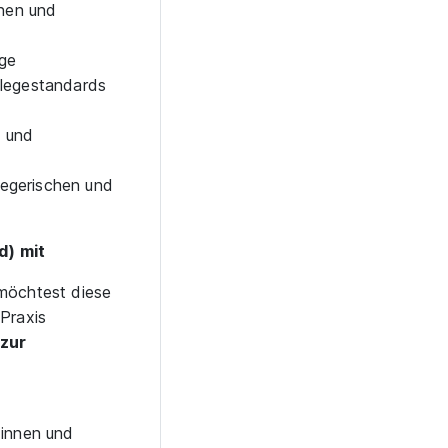
nnen und
ege
flegestandards
- und
egerischen und
d) mit
 möchtest diese
 Praxis
zur
:innen und