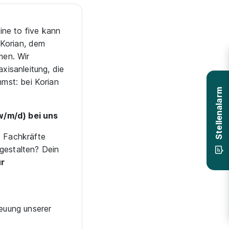
ne to five kann
 Korian, dem
men. Wir
xisanleitung, die
mmst: bei Korian
Stellenalarm
w/m/d) bei uns
e Fachkräfte
gestalten? Dein
ur
euung unserer