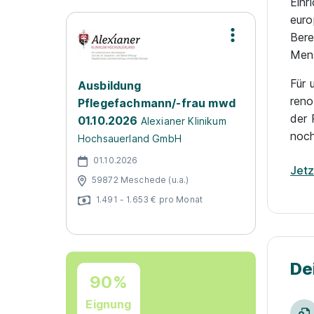
Einr
euro
Bere
Mens
Für 
Ausbildung
reno
Pflegefachmann/-frau mwd
der 
01.10.2026
Alexianer Klinikum
noch
Hochsauerland GmbH
01.10.2026
Jet
59872 Meschede (u.a.)
1.491 - 1.653 € pro Monat
De
90%
Eignung