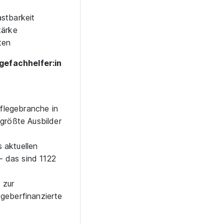
stbarkeit
tärke
ten
gefachhelfer:in
Pflegebranche in
größte Ausbilder
s aktuellen
– das sind 1122
 zur
tgeberfinanzierte