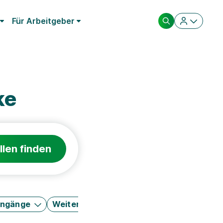
Für Arbeitgeber
ke
llen finden
engänge
Weitere Filter