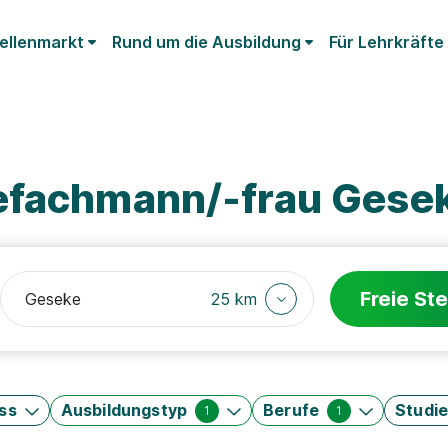
ellenmarkt
Rund um die Ausbildung
Für Lehrkräfte
efachmann/-frau Gese
Freie Ste
25 km
ss
Ausbildungstyp
Berufe
Studi
1
1