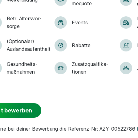
me­quote
Betr. Alters­vor­
Events
sorge
(Optionaler)
Rabatte
Auslandsaufenthalt
Ge­sund­heits­
Zu­satz­qua­li­fi­ka­
maß­nah­men
tio­nen
zt bewerben
nne bei deiner Bewerbung die Referenz-Nr: AZY-00522786