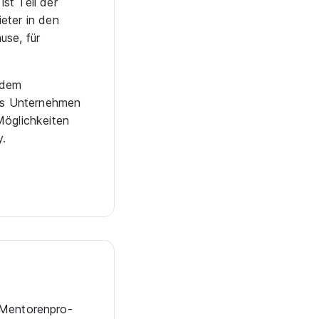
st Teil der
eter in den
use, für
 dem
es Unternehmen
Möglichkeiten
y.
Men­to­ren­pro­