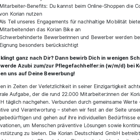
Mitarbeiter-Benefits: Du kannst beim Online-Shoppen die C
von Korian nutzen
Als Teil unseres Engagements für nachhaltige Mobilität biet
Mitarbeitenden das Korian Bike an
Schwerbehinderte Bewerberinnen und Bewerber werden bei
Eignung besonders berücksichtigt
klingt ganz nach Dir? Dann bewirb Dich in wenigen Schr
werde Azubi zum/zur Pflegefachhelfer:in (w/m/d) bei Ko
uen uns auf Deine Bewerbung!
en in Zeiten der Verletzlichkeit in seiner Einzigartigkeit acht
rale Aufgabe, der die rund 22.000 Mitarbeiter:innen der Kor
 täglich nachgehen. Verbunden durch gemeinsame Werte –
iative und Verantwortung – stehen wir fest an der Seite unse
gebedürftigen und gehen auf ihre individuellen Bedürfnisse e
vationen, um Menschen präventive Lösungen sowie kontinui
rstützung zu bieten. Die Korian Deutschland GmbH betreib