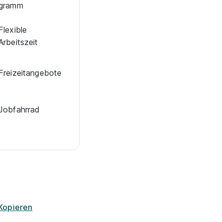
gramm
Flexible
Arbeitszeit
Frei­zeit­an­ge­bo­te
Jobfahrrad
Kopieren