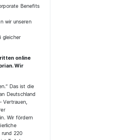
orporate Benefits
en wir unseren
 gleicher
itten online
rian. Wir
en.“ Das ist die
ian Deutschland
 Vertrauen,
rer
in. Wir fördern
erliche
t rund 220