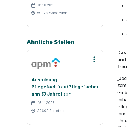
01.10.2026
59329 Wadersloh
Ähnliche Stellen
Das 
und 
fre
„Jed
Ausbildung
zent
Pflegefachfrau/Pflegefachm
GmbH
ann (3 Jahre)
apm
Init
15.11.2026
Pfle
33602 Bielefeld
Inno
Unte