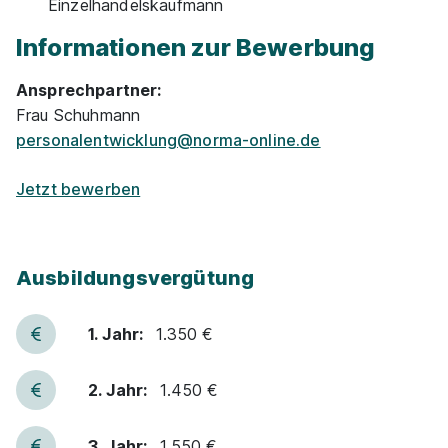
Einzelhandelskaufmann
Video
Informationen zur Bewerbung
Ansprechpartner:
Frau Schuhmann
personalentwicklung@norma-online.de
Ausbildung Verkäufer (m/w/d)
PENNY Markt GmbH
Jetzt bewerben
01.08.2027
47918 Tönisvorst
Video
Ausbildungsvergütung
Neu
1. Jahr:
1.350 €
2. Jahr:
1.450 €
3. Jahr:
1.550 €