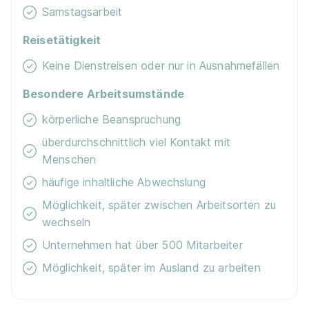
Samstagsarbeit
Reisetätigkeit
Ausbildung Verkäufer/-in
Keine Dienstreisen oder nur in Ausnahmefällen
Norma
Lebensmittelfilialbetrieb Stiftung & Co. KG
Besondere Arbeitsumstände
01.08.2026
körperliche Beanspruchung
47799 Krefeld
überdurchschnittlich viel Kontakt mit
1.350 - 1.550 € pro Monat
Menschen
häufige inhaltliche Abwechslung
Möglichkeit, später zwischen Arbeitsorten zu
wechseln
Unternehmen hat über 500 Mitarbeiter
Ausbildung zum Verkäufer (m/w/d), Willich
Möglichkeit, später im Ausland zu arbeiten
Deichmann SE
01.08.2026