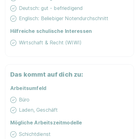
Deutsch: gut - befriedigend
Englisch: Beliebiger Notendurchschnitt
Ausbildung Verkäufer 08.2026 (m/w/d)
Lidl
01.08.2026
Hilfreiche schulische Interessen
47809 Krefeld
Wirtschaft & Recht (WIWI)
Das kommt auf dich zu:
Arbeitsumfeld
Ausbildung Verkäufer 08.2026 (m/w/d)
Lidl
Büro
01.08.2026
Laden, Geschäft
47805 Krefeld
Mögliche Arbeitszeitmodelle
Schichtdienst