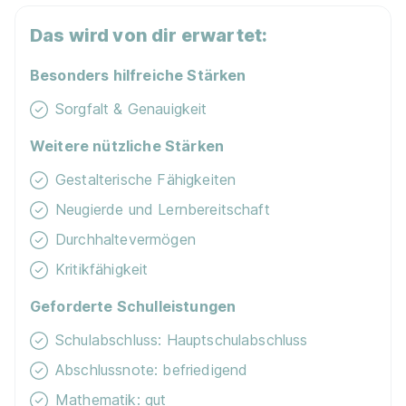
Geh auf Nummer sicher mit unserem Berufswahltest.
Eignung checken und passende Stelle finden.
Das wird von dir erwartet:
Mehr erfahren
Besonders hilfreiche Stärken
Sorgfalt & Genauigkeit
Weitere nützliche Stärken
Gestalterische Fähigkeiten
Ausbildung zum Verkäufer, Fachrichtung
Neugierde und Lernbereitschaft
Feinkost (Frischetheke) (m/w/d)
REWE Markt
Durchhaltevermögen
GmbH
Kritikfähigkeit
01.08.2026
47239 Duisburg
Geforderte Schulleistungen
Schulabschluss: Hauptschulabschluss
Abschlussnote: befriedigend
Mathematik: gut