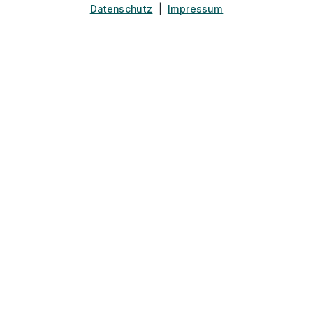
Datenschutz
|
Impressum
47877 Willich
Ausbildung Verkäufer (m/w/d)
PENNY Markt GmbH
01.08.2027
47804 Krefeld
Video
Neu