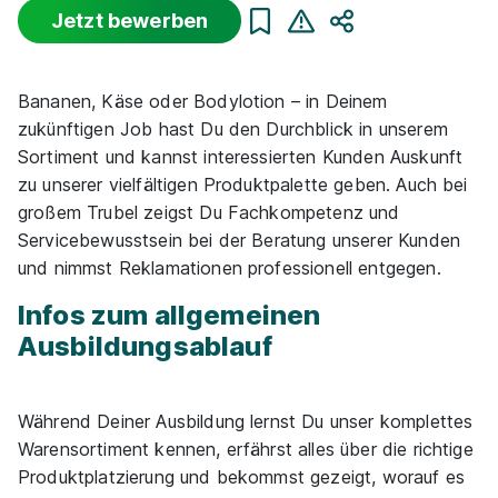
Jetzt bewerben
Teilen
Sortierung
Beginn
Schulabschluss
Au
Bananen, Käse oder Bodylotion – in Deinem
Suche zurücksetzen
zukünftigen Job hast Du den Durchblick in unserem
Sortiment und kannst interessierten Kunden Auskunft
zu unserer vielfältigen Produktpalette geben. Auch bei
Infos zum Beruf Verkäufer
großem Trubel zeigst Du Fachkompetenz und
Servicebewusstsein bei der Beratung unserer Kunden
177 Ausbildungsplätze
und nimmst Reklamationen professionell entgegen.
Infos zum allgemeinen
Ausbildungsablauf
Ausbildung Verkäufer (m/w/d)
PENNY Markt GmbH
Während Deiner Ausbildung lernst Du unser komplettes
Warensortiment kennen, erfährst alles über die richtige
01.08.2027
Produktplatzierung und bekommst gezeigt, worauf es
47798 Krefeld