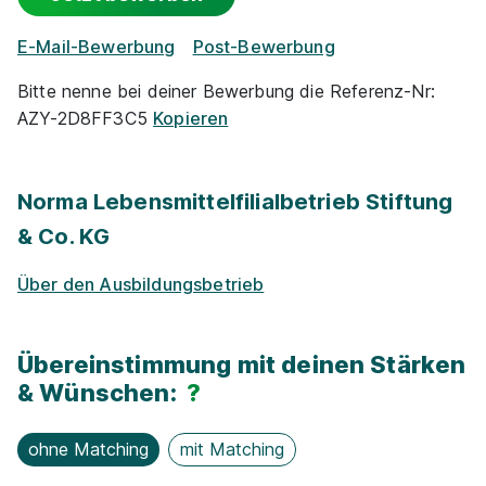
Events
E-Mail-Bewerbung
Post-Bewerbung
Park­plätze
Bitte nenne bei deiner Bewerbung die Referenz-Nr:
AZY-2D8FF3C5
Kopieren
Ausbildung zum Verkäufer (m/w/d)
REWE Markt
Vermögens­wirksame Leistungen
GmbH
01.08.2026
Norma Lebensmittelfilialbetrieb Stiftung
Zu­satz­qua­li­fi­ka­tio­nen
47239 Duisburg
& Co. KG
Events für Schü­ler / Stu­die­ren­de
Über den Ausbildungsbetrieb
90%
Übereinstimmung mit deinen Stärken
Eignung
& Wünschen:
?
ohne Matching
mit Matching
Du bist noch unentschlossen?