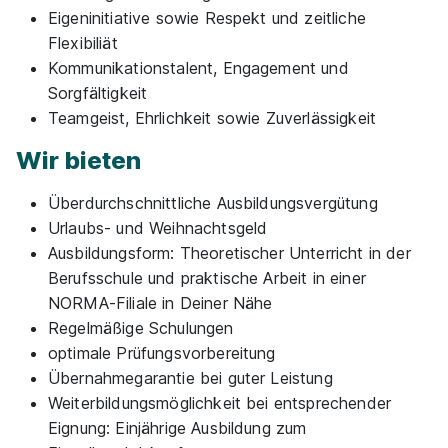
Eigeninitiative sowie Respekt und zeitliche
Flexibiliät
Kommunikationstalent, Engagement und
Ausbildung zum Verkäufer (m/w/d), Krefeld City
Sorgfältigkeit
Deichmann SE
Teamgeist, Ehrlichkeit sowie Zuverlässigkeit
01.08.2026
Wir bieten
47798 Krefeld
Überdurchschnittliche Ausbildungsvergütung
Urlaubs- und Weihnachtsgeld
Ausbildungsform: Theoretischer Unterricht in der
Berufsschule und praktische Arbeit in einer
NORMA-Filiale in Deiner Nähe
Regelmäßige Schulungen
Ausbildung zum Verkäufer (m/w/d)
Netto Marken-
optimale Prüfungsvorbereitung
Discount Stiftung & Co. KG
Übernahmegarantie bei guter Leistung
01.08.2026
Weiterbildungsmöglichkeit bei entsprechender
47798 Krefeld (u.a.)
Eignung: Einjährige Ausbildung zum