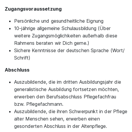
Zugangsvoraussetzung
Persönliche und gesundheitliche Eignung
10-jährige allgemeine Schulausbildung (Über
Ausbildung zum/zur Pflegefachhelfer:in
weitere Zugangsmöglichkeiten außerhalb diese
(w/m/d)
Rahmens beraten wir Dich gerne.)
KORIAN Deutschland
Sichere Kenntnisse der deutschen Sprache (Wort/
01.10.2026
Schrift)
59329 Wadersloh
Abschluss
Auszubildende, die im dritten Ausbildungsjahr die
generalistische Ausbildung fortsetzen möchten,
erwerben den Berufsabschluss Pflegefachfrau
bzw. Pflegefachmann.
Auszubildende, die ihren Schwerpunkt in der Pflege
Ausbildung zum/zur Pflegefachhelfer:in
alter Menschen sehen, erwerben einen
(w/m/d)
KORIAN Deutschland
gesonderten Abschluss in der Altenpflege.
01.10.2026