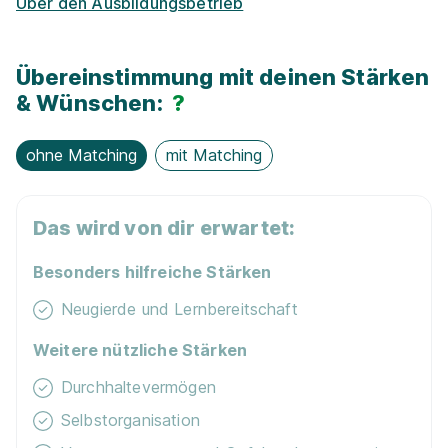
Über den Ausbildungsbetrieb
Eignung checken und passende Stelle finden.
Mehr erfahren
Übereinstimmung mit deinen Stärken
& Wünschen:
?
ohne Matching
mit Matching
Ausbildung zur Pflegefachmann/frau
WBS
Das wird von dir erwartet:
TRAINING SCHULEN gGmbH
01.10.2026
Besonders hilfreiche Stärken
59065 Hamm
Neugierde und Lernbereitschaft
Schnellbewerbung
Weitere nützliche Stärken
Durchhaltevermögen
Selbstorganisation