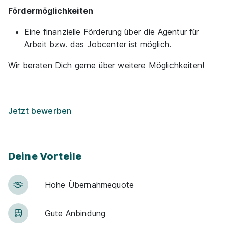
Fördermöglichkeiten
59590 Geseke
Eine finanzielle Förderung über die Agentur für
Arbeit bzw. das Jobcenter ist möglich.
Ähnliche Stellen
Wir beraten Dich gerne über weitere Möglichkeiten!
Jetzt bewerben
Ausbildung zur Pflegefachmann/frau
WBS
TRAINING SCHULEN gGmbH
Deine Vorteile
01.10.2027
59065 Hamm
Hohe Über­nah­me­quote
Schnellbewerbung
Gute An­bin­dung