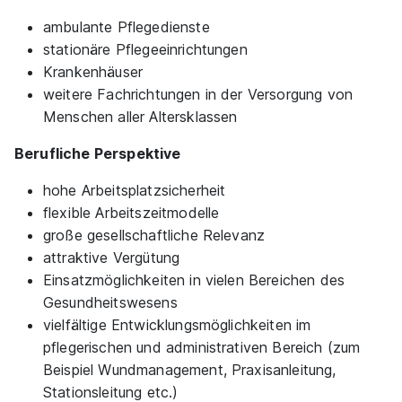
ambulante Pflegedienste
Ausbildung zum/ zur Pflegefachmann/ - frau
stationäre Pflegeeinrichtungen
(w/m/d)
KORIAN Deutschland
Krankenhäuser
01.10.2026
weitere Fachrichtungen in der Versorgung von
59329 Wadersloh
Menschen aller Altersklassen
Berufliche Perspektive
hohe Arbeitsplatzsicherheit
flexible Arbeitszeitmodelle
große gesellschaftliche Relevanz
attraktive Vergütung
Ausbildung zum/zur Pflegefachhelfer:in
Einsatzmöglichkeiten in vielen Bereichen des
(w/m/d)
KORIAN Deutschland
Gesundheitswesens
vielfältige Entwicklungsmöglichkeiten im
01.10.2026
pflegerischen und administrativen Bereich (zum
59556 Lippstadt
Beispiel Wundmanagement, Praxisanleitung,
Stationsleitung etc.)