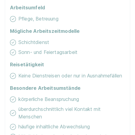
Arbeitsumfeld
Pflege, Betreuung
Mögliche Arbeitszeitmodelle
Schichtdienst
Pflegefachmann/-frau (m/w/d) Oktober 2026
Sonn- und Feiertagsarbeit
Pflegeschule | Evangelisches Klinikum Bethel gGmbH
Reisetätigkeit
01.10.2026
Keine Dienstreisen oder nur in Ausnahmefällen
33617 Bielefeld
1.430 - 1.618 € pro Monat
Besondere Arbeitsumstände
körperliche Beanspruchung
überdurchschnittlich viel Kontakt mit
Menschen
häufige inhaltliche Abwechslung