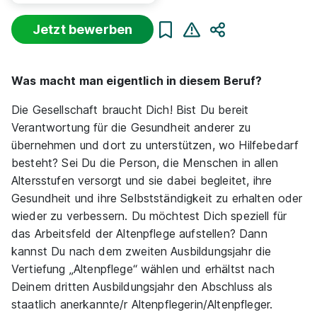
Jetzt bewerben
Teilen
Sortierung
Beginn
Schulabschluss
Au
Was macht man eigentlich in diesem Beruf?
Suche zurücksetzen
Die Gesellschaft braucht Dich! Bist Du bereit
Verantwortung für die Gesundheit anderer zu
Infos zum Beruf Pflegefachmann
übernehmen und dort zu unterstützen, wo Hilfebedarf
besteht? Sei Du die Person, die Menschen in allen
Altersstufen versorgt und sie dabei begleitet, ihre
28 Ausbildungsplätze
Gesundheit und ihre Selbstständigkeit zu erhalten oder
wieder zu verbessern. Du möchtest Dich speziell für
das Arbeitsfeld der Altenpflege aufstellen? Dann
kannst Du nach dem zweiten Ausbildungsjahr die
Vertiefung „Altenpflege“ wählen und erhältst nach
Deinem dritten Ausbildungsjahr den Abschluss als
Ausbildung Pflegefachfrau/Pflegefachmann (3
staatlich anerkannte/r Altenpflegerin/Altenpfleger.
Jahre)
apm