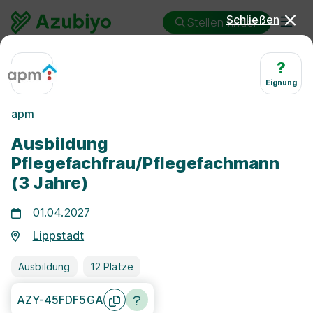
Schließen
Stellen finden
Ausbildung
Lippstadt
Pflegefachmann/-frau
?
Eignung
Ausbildung
apm
Pflegefachmann/-frau
Ausbildung
Lippstadt
Pflegefachfrau/Pflegefachmann
(3 Jahre)
01.04.2027
Lippstadt
25 km
Ausbildung
12 Plätze
Freie Stellen finden
AZY-45FDF5GA