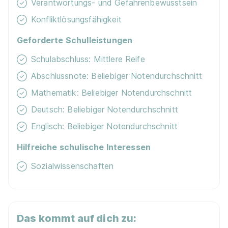
Verantwortungs- und Gefahrenbewusstsein
Konfliktlösungsfähigkeit
Ausbildung Pflegefachmann/-frau mwd
Geforderte Schulleistungen
01.10.2026
Alexianer Klinikum Hochsauerland GmbH
Schulabschluss: Mittlere Reife
01.10.2026
Abschlussnote: Beliebiger Notendurchschnitt
59759 Arnsberg (u.a.)
1.491 - 1.653 € pro Monat
Mathematik: Beliebiger Notendurchschnitt
Deutsch: Beliebiger Notendurchschnitt
Englisch: Beliebiger Notendurchschnitt
Hilfreiche schulische Interessen
Sozialwissenschaften
Ausbildung Pflegefachfrau/Pflegefachmann (3
Jahre)
apm
01.04.2027
Das kommt auf dich zu:
33602 Bielefeld