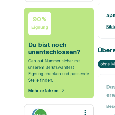
ap
90%
Bild
Eignung
Du bist noch
Übere
unentschlossen?
Geh auf Nummer sicher mit
ohne M
unserem Berufswahltest.
Eignung checken und passende
Stelle finden.
Das
Mehr erfahren
erw
Bes