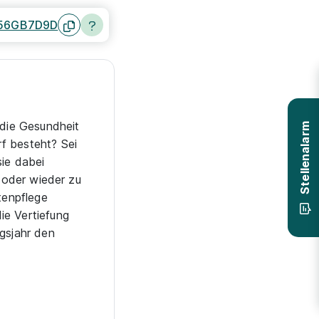
56GB7D9D
 die Gesundheit
f besteht? Sei
Stellenalarm
sie dabei
n oder wieder zu
tenpflege
ie Vertiefung
ngsjahr den