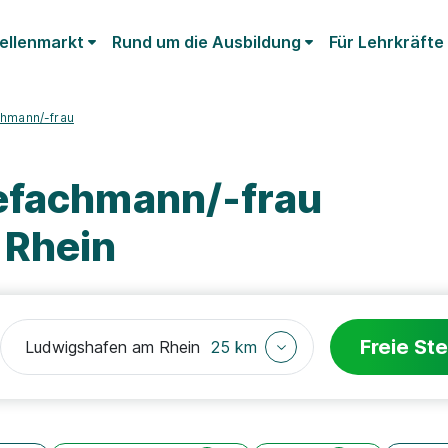
ellenmarkt
Rund um die Ausbildung
Für Lehrkräfte
chmann/-frau
efachmann/-frau
 Rhein
Freie Ste
25 km