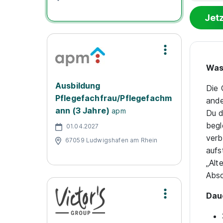
Jet
Was
Ausbildung
Die 
Pflegefachfrau/Pflegefachm
ande
ann (3 Jahre)
apm
Du d
begl
01.04.2027
verb
67059 Ludwigshafen am Rhein
aufs
„Alt
Absc
Dau