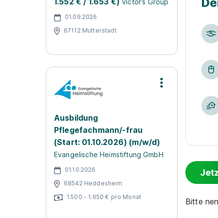
De
1.552 € / 1.653 €)
Victor’s Group
01.09.2026
67112 Mutterstadt
Ausbildung
Pflegefachmann/-frau
(Start: 01.10.2026) (m/w/d)
Evangelische Heimstiftung GmbH
01.10.2026
Jet
68542 Heddesheim
1.500 - 1.650 € pro Monat
Bitte n