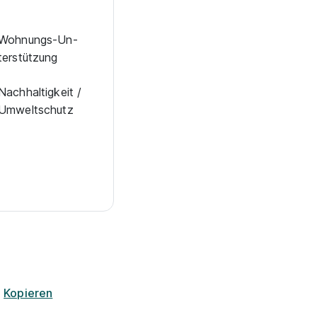
Woh­nungs-Un­
ter­stüt­zung
Nachhaltigkeit /
Umweltschutz
D
Kopieren