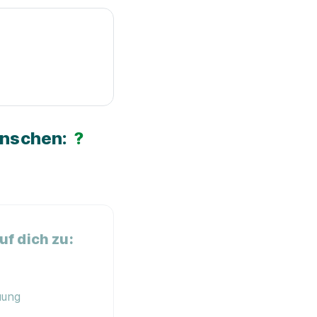
ünschen:
?
f dich zu:
uung