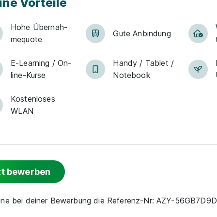
ine Vorteile
Hohe Über­nah­
Gute An­bin­dung
me­quote
E-Lear­ning / On­
Han­dy / Tab­let /
line-Kur­se
Note­book
Kostenloses
WLAN
zt bewerben
enne bei deiner Bewerbung die Referenz-Nr: AZY-56GB7D9