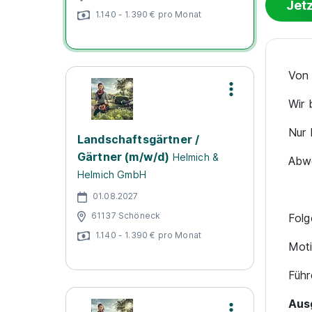
Jet
1.140 - 1.390 € pro Monat
Von 
Wir 
Nur 
Landschaftsgärtner /
Gärtner (m/w/d)
Helmich &
Abwe
Helmich GmbH
01.08.2027
61137 Schöneck
Folg
1.140 - 1.390 € pro Monat
Moti
Führ
Aus