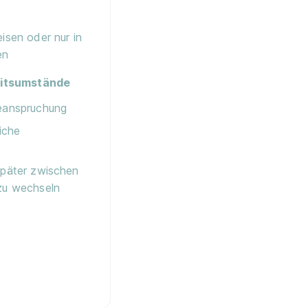
eisen oder nur in
en
itsumstände
Beanspruchung
liche
später zwischen
zu wechseln