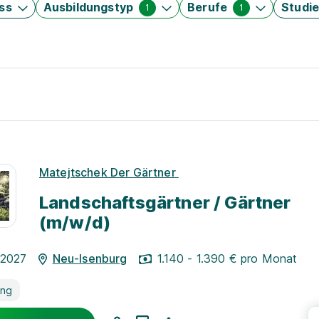
ss
Ausbildungstyp
Berufe
Studi
1
1
Matejtschek Der Gärtner
Landschaftsgärtner / Gärtner
(m/w/d)
.2027
Neu-Isenburg
1.140 - 1.390 € pro Monat
ung