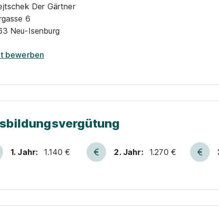
jtschek Der Gärtner
rgasse 6
63 Neu-Isenburg
zt bewerben
sbildungsvergütung
1. Jahr:
1.140 €
2. Jahr:
1.270 €