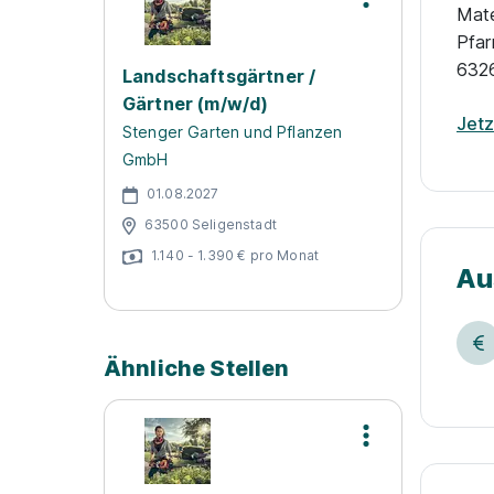
Mate
Pfar
632
Landschaftsgärtner /
Gärtner (m/w/d)
Jet
Stenger Garten und Pflanzen
GmbH
01.08.2027
63500 Seligenstadt
1.140 - 1.390 € pro Monat
Au
Ähnliche Stellen