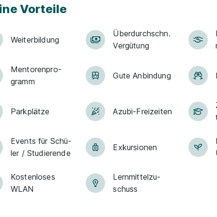
ine Vorteile
Über­durch­schn.
Weiter­bildung
Ver­gü­tung
Men­to­ren­pro­
Gute An­bin­dung
gramm
Park­plätze
Azubi-Frei­zei­ten
Events für Schü­
Exkur­sionen
ler / Stu­die­ren­de
Kostenloses
Lern­mit­tel­zu­
WLAN
schuss