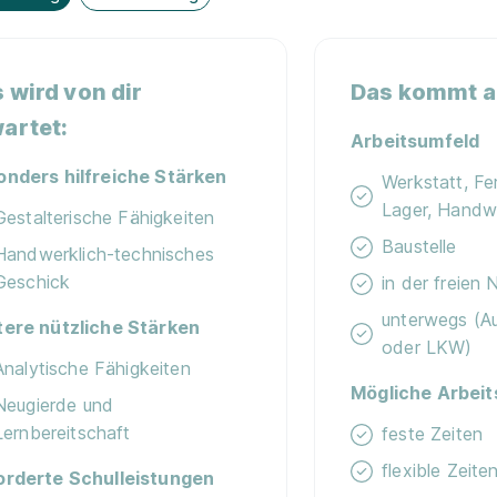
 wird von dir
Das kommt au
artet:
Arbeitsumfeld
onders hilfreiche Stärken
Werkstatt, Fer
Lager, Handw
Gestalterische Fähigkeiten
Baustelle
Handwerklich-technisches
Geschick
in der freien 
unterwegs (A
tere nützliche Stärken
oder LKW)
Analytische Fähigkeiten
Mögliche Arbeit
Neugierde und
Lernbereitschaft
feste Zeiten
flexible Zeiten
orderte Schulleistungen