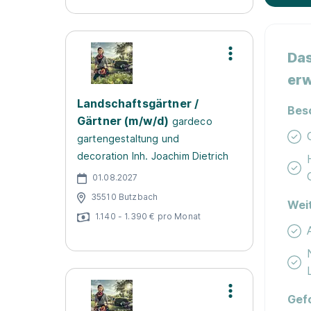
Das
erw
Landschaftsgärtner /
Bes
Gärtner (m/w/d)
gardeco
gartengestaltung und
decoration Inh. Joachim Dietrich
01.08.2027
35510 Butzbach
Wei
1.140 - 1.390 € pro Monat
Gef