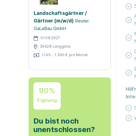
Landschaftsgärtner /
Gärtner (m/w/d)
Reuter
GaLaBau GmbH
01.08.2027
35428 Langgöns
1.140 - 1.390 € pro Monat
Hilf
90%
Int
Eignung
Du bist noch
unentschlossen?