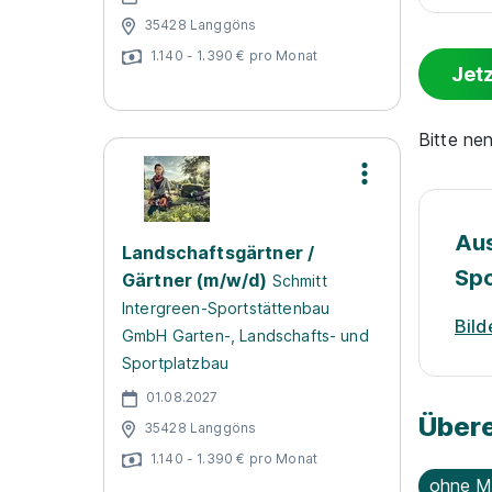
35428 Langgöns
1.140 - 1.390 € pro Monat
Jet
Bitte ne
Aus
Landschaftsgärtner /
Spo
Gärtner (m/w/d)
Schmitt
Intergreen-Sportstättenbau
Bild
GmbH Garten-, Landschafts- und
Sportplatzbau
01.08.2027
Übere
35428 Langgöns
1.140 - 1.390 € pro Monat
ohne M