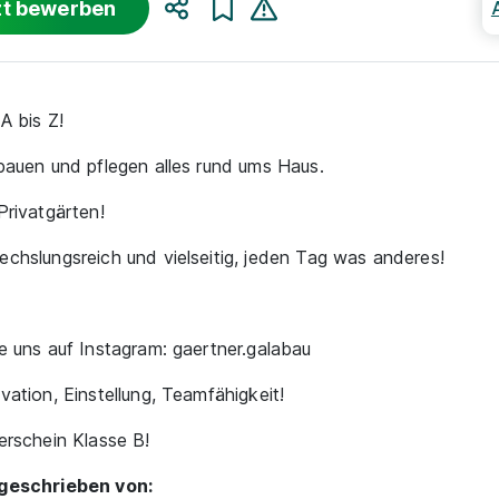
zt bewerben
Teilen
A bis Z!
bauen und pflegen alles rund ums Haus.
Privatgärten!
chslungsreich und vielseitig, jeden Tag was anderes!
e uns auf Instagram: gaertner.galabau
vation, Einstellung, Teamfähigkeit!
erschein Klasse B!
geschrieben von: