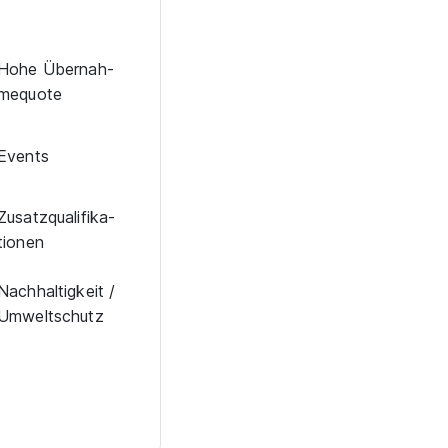
Hohe Über­nah­
me­quote
Events
Zu­satz­qua­li­fi­ka­
tio­nen
Nachhaltigkeit /
Umweltschutz