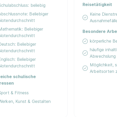
Reisetätigkeit
Schulabschluss: beliebig
Abschlussnote: Beliebiger
Keine Dienstr
Notendurchschnitt
Ausnahmefäll
Mathematik: Beliebiger
Besondere Arbe
Notendurchschnitt
körperliche 
Deutsch: Beliebiger
häufige inhalt
Notendurchschnitt
Abwechslung
Englisch: Beliebiger
Möglichkeit, 
Notendurchschnitt
Arbeitsorten 
reiche schulische
eressen
Sport & Fitness
Werken, Kunst & Gestalten