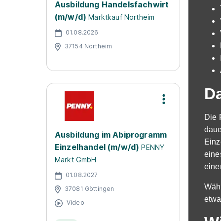
Ausbildung Handelsfachwirt
(m/w/d)
Marktkauf Northeim
01.08.2026
37154 Northeim
Da
Die 
daue
Ausbildung im Abiprogramm
Einz
Einzelhandel (m/w/d)
PENNY
eine
Markt GmbH
eine
01.08.2027
Währ
37081 Göttingen
etwa
Video