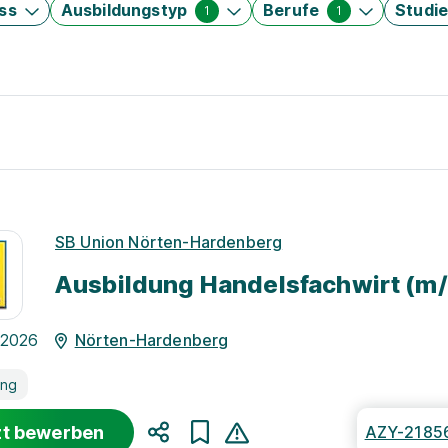
ss
Ausbildungstyp
Berufe
Studi
1
1
SB Union Nörten-Hardenberg
Ausbildung Handelsfachwirt (m
.2026
Nörten-Hardenberg
ung
zt bewerben
AZY-2185