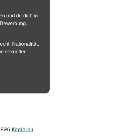
en und du dich in
e Bewerbung.
ht, Nationalität,
ie sexueller
30896
Kopieren