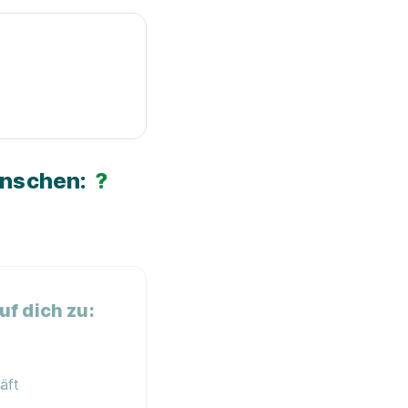
ünschen:
?
f dich zu:
äft