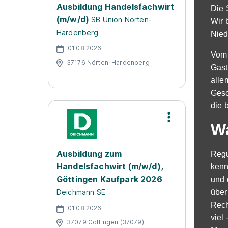
Ausbildung Handelsfachwirt
Die 
(m/w/d)
SB Union Nörten-
Wir 
Hardenberg
Nied
01.08.2026
Vom 
37176 Nörten-Hardenberg
Gast
alle
Gesc
die b
W
Ausbildung zum
Regu
Handelsfachwirt (m/w/d),
kenn
Göttingen Kaufpark 2026
und 
Deichmann SE
über
Rech
01.08.2026
viel
37079 Göttingen (37079)