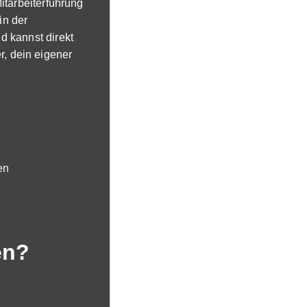
tarbeiterführung
in der
 kannst direkt
er, dein eigener
en
en?