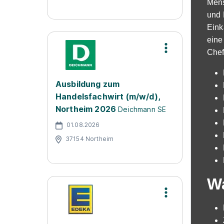
Mens
und 
Eink
eine
Chef
Ausbildung zum
Handelsfachwirt (m/w/d),
Northeim 2026
Deichmann SE
01.08.2026
37154 Northeim
Wa