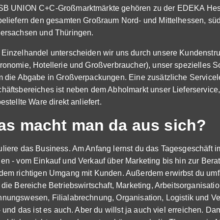
SB UNION C+C-Großmarktmärkte gehören zu der EDEKA Hes
beliefern den gesamten Großraum Nord- und Mittelhessen, süd
ersachsen und Thüringen.
Einzelhandel unterscheiden wir uns durch unsere Kundenstruk
ronomie, Hotellerie und Großverbraucher), unser spezielles S
m die Abgabe in Großverpackungen. Eine zusätzliche Servicel
häftsbereiches ist neben dem Abholmarkt unser Lieferservic
estellte Ware direkt anliefert.
as macht man da aus sich?
liere das Business. Am Anfang lernst du das Tagesgeschäft i
en - vom Einkauf und Verkauf über Marketing bis hin zur Ber
dem richtigen Umgang mit Kunden. Außerdem erwirbst du um
 die Bereiche Betriebswirtschaft, Marketing, Arbeitsorganisati
nungswesen, Filialabrechnung, Organisation, Logistik und Ver
 - und das ist es auch. Aber du willst ja auch viel erreichen. D