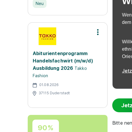
Wi
Neu
Wenn
dem 
Will
ethn
Abiturientenprogramm
Orie
Handelsfachwirt (m/w/d)
Ausbildung 2026
Takko
Jet
Fashion
01.08.2026
37115 Duderstadt
Jet
Bitte ne
90%