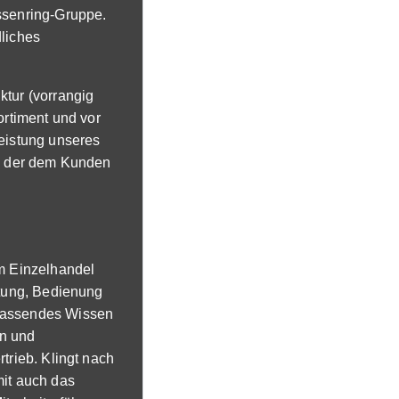
senring-Gruppe.
liches
tur (vorrangig
ortiment und vor
eistung unseres
e, der dem Kunden
m Einzelhandel
atung, Bedienung
fassendes Wissen
on und
trieb. Klingt nach
amit auch das