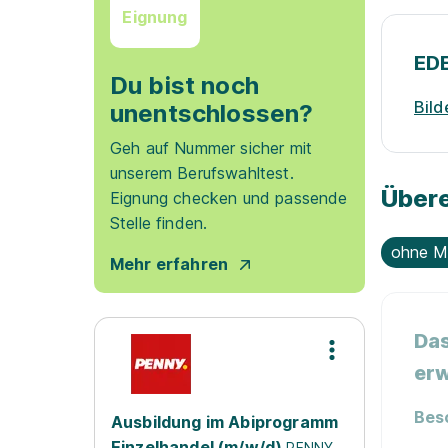
Eignung
EDE
Du bist noch
Bild
unentschlossen?
Geh auf Nummer sicher mit
unserem Berufswahltest.
Übere
Eignung checken und passende
Stelle finden.
ohne M
Mehr erfahren
Das
erw
Bes
Ausbildung im Abiprogramm
Einzelhandel (m/w/d)
PENNY