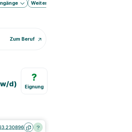
engänge
Weitere Filter
Zum Beruf
?
/w/d)
Eignung
63.230896