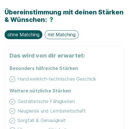
01.08.2026
Übereinstimmung mit deinen Stärken
30966 Hemmingen
& Wünschen:
?
Schnellbewerbung
ohne Matching
mit Matching
Das wird von dir erwartet:
Besonders hilfreiche Stärken
Maler/-in und Lackierer/-in (m/w/d)
Carsten
Handwerklich-technisches Geschick
Schirmer Malermeister GmbH
01.08.2026
Weitere nützliche Stärken
30966 Hemmingen
Gestalterische Fähigkeiten
Neugierde und Lernbereitschaft
Schnellbewerbung
Sorgfalt & Genauigkeit