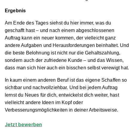
30966 Hemmingen
Ergebnis
Schnellbewerbung
Am Ende des Tages siehst du hier immer, was du
geschafft hast – und nach einem abgeschlossenen
Auftrag kann ein neuer kommen, der vielleicht ganz
andere Aufgaben und Herausforderungen beinhaltet. Und
die beste Belohnung ist nicht nur die Gehaltszahlung,
sondern auch der zufriedene Kunde – und das Wissen,
dass man sich hier auch ein bisschen selbst verewigt hat.
Maler/-in und Lackierer/-in (m/w/d)
Malermeister
In kaum einem anderen Beruf ist das eigene Schaffen so
Root
sichtbar und nachvollziehbar. Und bei jedem Auftrag
01.08.2027
lernst du Neues für dich, entwickelst dich weiter, hast
30880 Laatzen
vielleicht andere Ideen im Kopf oder
Verbesserungsmöglichkeiten in deiner Arbeitsweise.
Schnellbewerbung
Jetzt bewerben