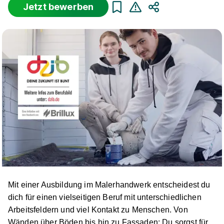
Jetzt bewerben
Teilen
Sortierung
Beginn
Schulabschluss
Au
Suche zurücksetzen
Infos zum Beruf Maler und Lackierer
42 Ausbildungsplätze
Mit einer Ausbildung im Malerhandwerk entscheidest du
Maler/-in und Lackierer/-in (m/w/d)
Ideen in Form
dich für einen vielseitigen Beruf mit unterschiedlichen
und Farbe
Arbeitsfeldern und viel Kontakt zu Menschen. Von
01.08.2027
Wänden über Böden bis hin zu Fassaden: Du sorgst für