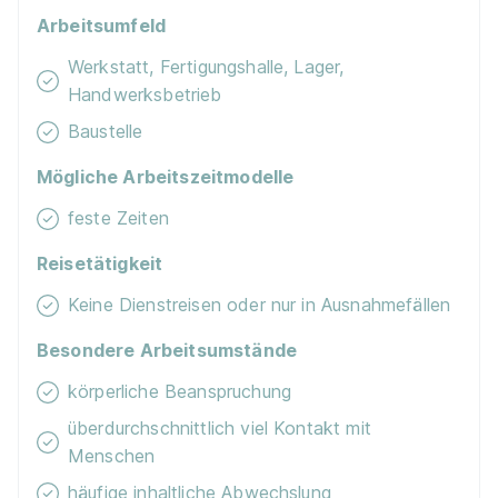
01.08.2026
Arbeitsumfeld
30989 Gehrden
Werkstatt, Fertigungshalle, Lager,
Schnellbewerbung
Handwerksbetrieb
Baustelle
Mögliche Arbeitszeitmodelle
feste Zeiten
Reisetätigkeit
Maler/-in und Lackierer/-in (m/w/d)
Schaare
Keine Dienstreisen oder nur in Ausnahmefällen
Malerfachbetrieb
01.08.2026
Besondere Arbeitsumstände
31135 Hildesheim
körperliche Beanspruchung
überdurchschnittlich viel Kontakt mit
Schnellbewerbung
Menschen
häufige inhaltliche Abwechslung