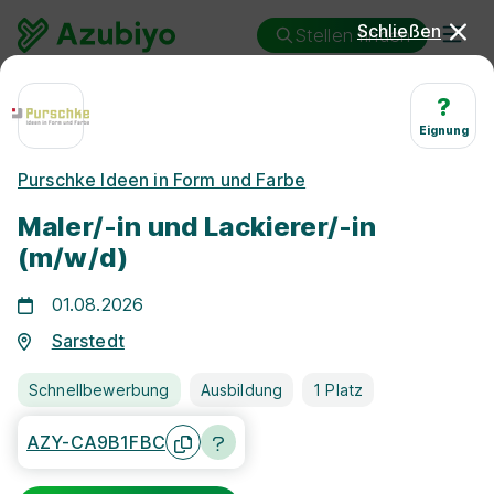
Schließen
Stellen finden
Ausbildung
Sarstedt
Maler/in und Lackierer/in
?
Eignung
Ausbildung Maler/in und
Purschke Ideen in Form und Farbe
Lackierer/in Sarstedt
Maler/-in und Lackierer/-in
(m/w/d)
01.08.2026
Sarstedt
25 km
Schnellbewerbung
Ausbildung
1 Platz
Freie Stellen finden
AZY-CA9B1FBC