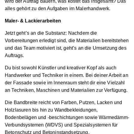
wird der Auftrag dauern, was kostet das insgesamt? Das
alles gehört zu den Aufgaben im Malerhandwerk.
Maler- & Lackierarbeiten
Maler/-in und Lackierer/-in (m/w/d)
Malermeister
Michael Frauböse
Jetzt geht’s an die Substanz: Nachdem die
Vorbereitungen erledigt sind, die Materialien bereitstehen
01.08.2026
und das Team motiviert ist, geht’s an die Umsetzung des
31191 Algermissen
Auftrags.
Schnellbewerbung
Du bist sowohl Künstler und kreativer Kopf als auch
Handwerker und Techniker in einem. Bei deiner Arbeit an
der Fassade sowie im Innenraum steht dir eine Vielzahl
an Techniken, Maschinen und Materialien zur Verfügung.
Die Bandbreite reicht von Farben, Putzen, Lacken und
Holzlasuren bis hin zu Wandbekleidungen,
Maler/-in und Lackierer/-in (m/w/d)
Malermeister
Bodenbelägen und -beschichtungen sowie Wärmedämm-
Eugen Puhl
Verbundsystemen (WDVS) und Spezialsystemen für
Betonschutz und Betoninstandsetzung.
01.08.2027