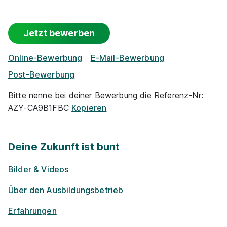
Jetzt bewerben
Maler/-in und Lackierer/-in (m/w/d)
Carsten
Online-Bewerbung
E-Mail-Bewerbung
Schirmer Malermeister GmbH
Post-Bewerbung
01.08.2027
30966 Hemmingen
Bitte nenne bei deiner Bewerbung die Referenz-Nr:
AZY-CA9B1FBC
Kopieren
Schnellbewerbung
Deine Zukunft ist bunt
Bilder & Videos
Über den Ausbildungsbetrieb
Maler/-in und Lackierer/-in (m/w/d)
Malermeister
Erfahrungen
Eugen Puhl