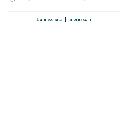
Datenschutz
|
Impressum
Maler/-in und Lackierer/-in (m/w/d)
Malermeister
Kalo
01.08.2027
30659 Hannover
Schnellbewerbung
Maler/-in und Lackierer/-in (m/w/d)
Schmitz GmbH
Maler und Lackierbetrieb