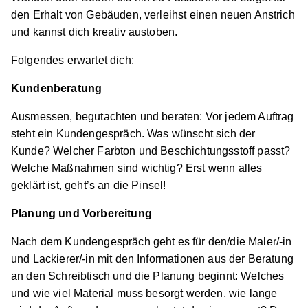
31157 Sarstedt
den Erhalt von Gebäuden, verleihst einen neuen Anstrich
und kannst dich kreativ austoben.
Schnellbewerbung
Folgendes erwartet dich:
Kundenberatung
Ausmessen, begutachten und beraten: Vor jedem Auftrag
steht ein Kundengespräch. Was wünscht sich der
Kunde? Welcher Farbton und Beschichtungsstoff passt?
Maler/-in und Lackierer/-in (m/w/d)
Purschke
Welche Maßnahmen sind wichtig? Erst wenn alles
Ideen in Form und Farbe
geklärt ist, geht’s an die Pinsel!
01.08.2026
Planung und Vorbereitung
31157 Sarstedt
Nach dem Kundengespräch geht es für den/die Maler/-in
Schnellbewerbung
und Lackierer/-in mit den Informationen aus der Beratung
an den Schreibtisch und die Planung beginnt: Welches
und wie viel Material muss besorgt werden, wie lange