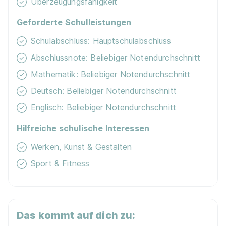
Überzeugungsfähigkeit
Geforderte Schulleistungen
90%
Eignung
Schulabschluss: Hauptschulabschluss
Abschlussnote: Beliebiger Notendurchschnitt
Du bist noch unentschlossen?
Mathematik: Beliebiger Notendurchschnitt
Geh auf Nummer sicher mit unserem Berufswahltest.
Deutsch: Beliebiger Notendurchschnitt
Eignung checken und passende Stelle finden.
Englisch: Beliebiger Notendurchschnitt
Mehr erfahren
Hilfreiche schulische Interessen
Werken, Kunst & Gestalten
Sport & Fitness
Maler/-in und Lackierer/-in (m/w/d)
Anatolij
Schlegel Maler und Lackierer
Das kommt auf dich zu: