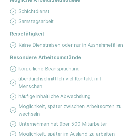
Mögliche Arbeitszeitmodelle
01.08.2026
35457 Lollar
Schichtdienst
Samstagsarbeit
Reisetätigkeit
Keine Dienstreisen oder nur in Ausnahmefällen
Besondere Arbeitsumstände
Ausbildung zum Verkäufer / Kaufmann im
körperliche Beanspruchung
Einzelhandel zum 01.09.2026 (m/w/d)
ALDI Hann.
überdurchschnittlich viel Kontakt mit
Münden
Menschen
01.08.2026
häufige inhaltliche Abwechslung
35466 Rabenau
Möglichkeit, später zwischen Arbeitsorten zu
Neu
wechseln
Unternehmen hat über 500 Mitarbeiter
Möglichkeit, später im Ausland zu arbeiten