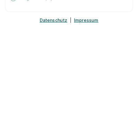
Datenschutz
|
Impressum
Fachausbildung zum Marktleiter (m/w/d)
Netto
Marken-Discount Stiftung & Co. KG
01.08.2026
35102 Lohra (u.a.)
Video
Fachausbildung zum Marktleiter (m/w/d)
Netto
Marken-Discount Stiftung & Co. KG
01.08.2026