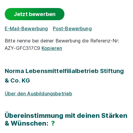
Gute An­bin­dung
Jetzt bewerben
Events
E-Mail-Bewerbung
Post-Bewerbung
Park­plätze
Bitte nenne bei deiner Bewerbung die Referenz-Nr:
Ausbildung Kaufmann im Einzelhandel 08.2026
AZY-GFC317C9
Kopieren
(m/w/d)
Lidl
Vermögens­wirksame Leistungen
01.08.2026
Norma Lebensmittelfilialbetrieb Stiftung
Zu­satz­qua­li­fi­ka­tio­nen
35457 Lollar
& Co. KG
Events für Schü­ler / Stu­die­ren­de
Über den Ausbildungsbetrieb
90%
Übereinstimmung mit deinen Stärken
Eignung
& Wünschen:
?