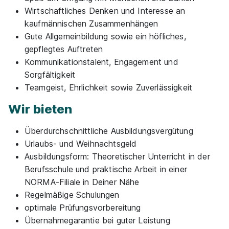
Wirtschaftliches Denken und Interesse an
kaufmännischen Zusammenhängen
Ausbildung zum Verkäufer / Kaufmann im
Gute Allgemeinbildung sowie ein höfliches,
Einzelhandel zum 01.09.2026 (m/w/d)
ALDI
gepflegtes Auftreten
Schloß-Holte SE & Co. KG
Kommunikationstalent, Engagement und
Sorgfältigkeit
01.08.2026
Teamgeist, Ehrlichkeit sowie Zuverlässigkeit
35096 Weimar
Wir bieten
Neu
Überdurchschnittliche Ausbildungsvergütung
Urlaubs- und Weihnachtsgeld
Ausbildungsform: Theoretischer Unterricht in der
Berufsschule und praktische Arbeit in einer
NORMA-Filiale in Deiner Nähe
Regelmäßige Schulungen
Ausbildung KFZ - Mechatroniker (m/w/d)
EDEKA
optimale Prüfungsvorbereitung
Lager Großen-Buseck
Übernahmegarantie bei guter Leistung
01.08.2026