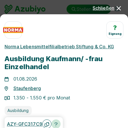
Schließen
Stellen finden
Ausbildung
Staufenberg
Kaufmann/-frau - Einzelhandel
?
Eignung
Ausbildung Kaufmann/-frau -
Norma Lebensmittelfilialbetrieb Stiftung & Co. KG
Einzelhandel Staufenberg
Ausbildung Kaufmann/ -frau
Einzelhandel
01.08.2026
Staufenberg
25 km
1.350 - 1.550 € pro Monat
Freie Stellen finden
Ausbildung
AZY-GFC317C9