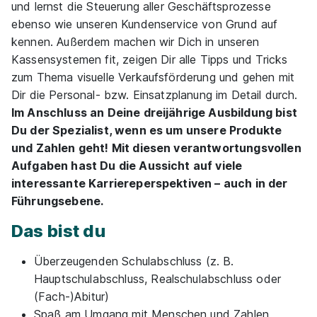
und lernst die Steuerung aller Geschäftsprozesse
35460 Staufenberg
ebenso wie unseren Kundenservice von Grund auf
1.350 - 1.550 € pro Monat
kennen. Außerdem machen wir Dich in unseren
Kassensystemen fit, zeigen Dir alle Tipps und Tricks
zum Thema visuelle Verkaufsförderung und gehen mit
Dir die Personal- bzw. Einsatzplanung im Detail durch.
Im Anschluss an Deine dreijährige Ausbildung bist
Du der Spezialist, wenn es um unsere Produkte
und Zahlen geht! Mit diesen verantwortungsvollen
Ausbildung zum Kaufmann im Einzelhandel
Aufgaben hast Du die Aussicht auf viele
(m/w/d)
Netto Marken-Discount Stiftung & Co. KG
interessante Karriereperspektiven – auch in der
01.08.2026
Führungsebene.
35102 Lohra (u.a.)
Das bist du
Video
Überzeugenden Schulabschluss (z. B.
Hauptschulabschluss, Realschulabschluss oder
(Fach-)Abitur)
Spaß am Umgang mit Menschen und Zahlen