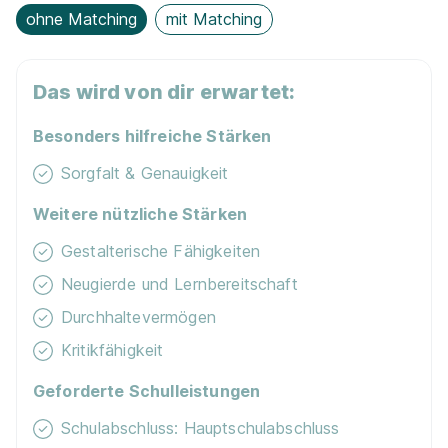
Du bist noch unentschlossen?
ohne Matching
mit Matching
Geh auf Nummer sicher mit unserem Berufswahltest.
Eignung checken und passende Stelle finden.
Das wird von dir erwartet:
Mehr erfahren
Besonders hilfreiche Stärken
Sorgfalt & Genauigkeit
Weitere nützliche Stärken
Gestalterische Fähigkeiten
Ausbildung - Kaufmann / Kauffrau im
Neugierde und Lernbereitschaft
Einzelhandel (m/w/d)
OBI Group Holding GmbH
Durchhaltevermögen
01.08.2026
35394 Gießen
Kritikfähigkeit
Geforderte Schulleistungen
Schulabschluss: Hauptschulabschluss