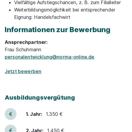
Vielfältige Aufstiegschancen, z. B. zum Filialleiter
35418 Buseck
Weiterbildungsmöglichkeit bei entsprechender
Eignung: Handelsfachwirt
Informationen zur Bewerbung
Ansprechpartner:
Frau Schuhmann
personalentwicklung@norma-online.de
Ausbildung Kaufmann/ -frau Einzelhandel
Norma
Lebensmittelfilialbetrieb Stiftung & Co. KG
Jetzt bewerben
01.08.2026
35396 Gießen
1.350 - 1.550 € pro Monat
Ausbildungsvergütung
1. Jahr:
1.350 €
2. Jahr:
1.450 €