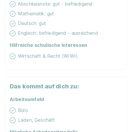
Abschlussnote: gut - befriedigend
Mathematik: gut
Abiturientenprogramm zum Geprüften
Deutsch: gut
Handelsfachwirt (m/w/d)
TEDi GmbH & Co. KG
Englisch: befriedigend - ausreichend
01.08.2026
Hilfreiche schulische Interessen
35390 Gießen
Wirtschaft & Recht (WIWI)
Video
1.200 - 2.250 € pro Monat
Das kommt auf dich zu:
Arbeitsumfeld
Büro
Ausbildung zum Kaufmann im Einzelhandel
Laden, Geschäft
(m/w/d) Ausbildung 2026
Takko Fashion