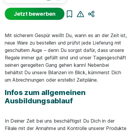
Jetzt bewerben
Sortierung
Beginn
Schulabschluss
Au
Teilen
Suche zurücksetzen
Mit sicherem Gespür weißt Du, wann es an der Zeit ist,
neue Ware zu bestellen und prüfst jede Lieferung mit
Infos zum Beruf Kaufmann im Einzelhandel
geschultem Auge – denn Du sorgst dafür, dass unsere
Regale immer gut gefüllt sind und unser Tagesgeschäft
seinen geregelten Gang gehen kann! Nebenbei
54 Ausbildungsplätze
behältst Du unsere Bilanzen im Blick, kümmerst Dich
um Abrechnungen oder erstellst Zeitpläne.
Infos zum allgemeinen
Ausbildungsablauf
Ausbildung Kaufmann/ -frau Einzelhandel
Norma
Lebensmittelfilialbetrieb Stiftung & Co. KG
In Deiner Zeit bei uns beschäftigst Du Dich in der
Filiale mit der Annahme und Kontrolle unserer Produkte
01.08.2026