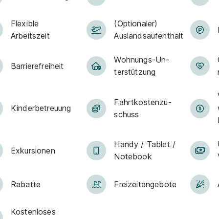
Flexible
(Optionaler)
Arbeitszeit
Auslandsaufenthalt
Woh­nungs-Un­
Barriere­frei­heit
ter­stüt­zung
Fahrt­kosten­zu­
Kin­der­be­treu­ung
schuss
Han­dy / Tab­let /
Exkur­sionen
Note­book
Rabatte
Frei­zeit­an­ge­bo­te
Kostenloses