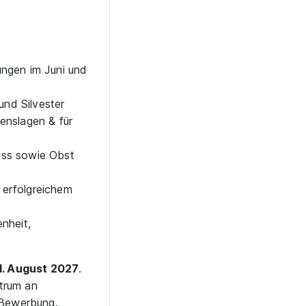
ngen im Juni und
und Silvester
enslagen & für
ass sowie Obst
erfolgreichem
nheit,
1. August 2027
.
trum an
 Bewerbung.