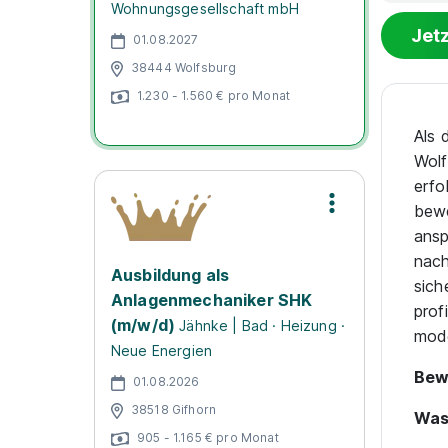
Wohnungsgesellschaft mbH
Jet
01.08.2027
38444 Wolfsburg
1.230 - 1.560 € pro Monat
Als 
Wolf
erfo
bewe
ansp
nach
Ausbildung als
sich
Anlagenmechaniker SHK
prof
(m/w/d)
Jähnke | Bad · Heizung ·
mode
Neue Energien
Bewi
01.08.2026
38518 Gifhorn
Was
905 - 1.165 € pro Monat