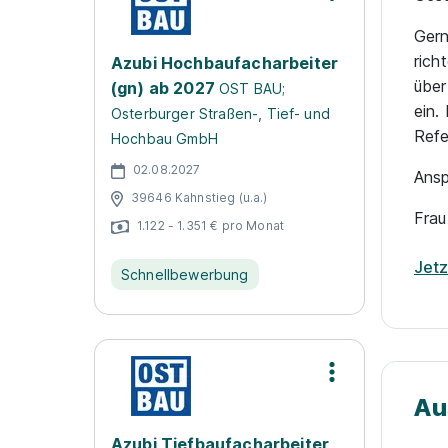
Gern
rich
Azubi Hochbaufacharbeiter
über
(gn) ab 2027
OST BAU;
ein.
Osterburger Straßen-, Tief- und
Ref
Hochbau GmbH
02.08.2027
Ansp
39646 Kahnstieg (u.a.)
Frau
1.122 - 1.351 € pro Monat
Jet
Schnellbewerbung
Au
Azubi Tiefbaufacharbeiter