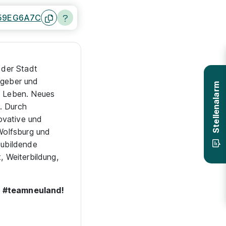
59EG6A7C
 der Stadt
tgeber und
. Leben. Neues
Stellenalarm
. Durch
ovative und
Wolfsburg und
zubildende
, Weiterbildung,
im #teamneuland!