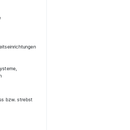
e
itseinrichtungen
systeme,
n
ss bzw. strebst