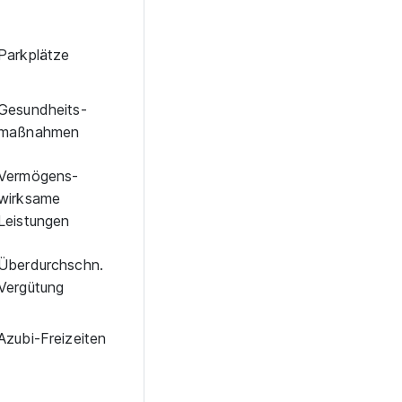
Park­plätze
Ge­sund­heits­
maß­nah­men
Vermögens­
wirksame
Leistungen
Über­durch­schn.
Ver­gü­tung
Azubi-Frei­zei­ten