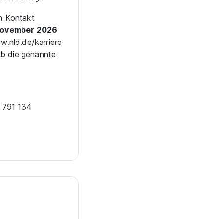
n Kontakt
November 2026
.nld.de/karriere
ib die genannte
1 791 134