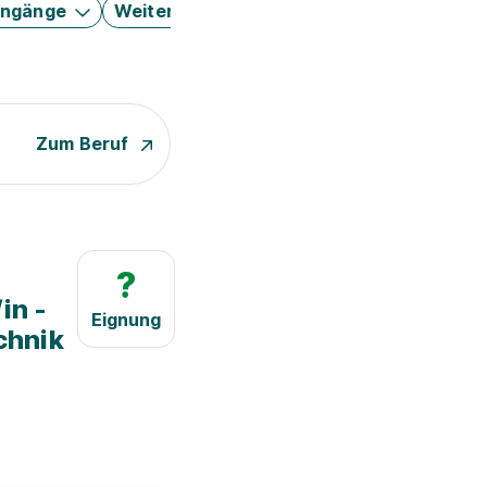
engänge
Weitere Filter
Zum Beruf
?
in -
Eignung
chnik