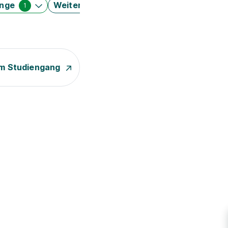
änge
Weitere Filter
1
m Studiengang