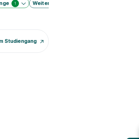
änge
Weitere Filter
1
m Studiengang