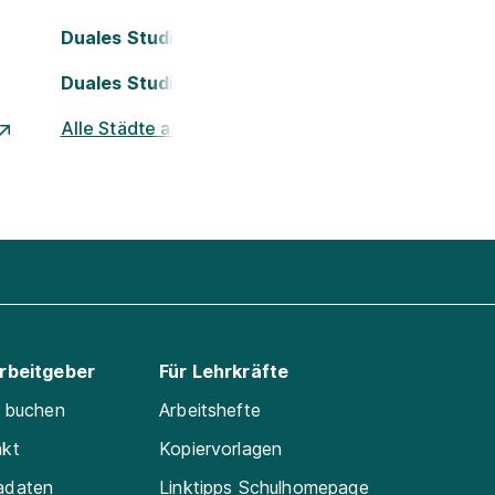
Duales Studium Köln
Duales Studium Nürnberg
Alle Städte ansehen
Arbeitgeber
Für Lehrkräfte
e buchen
Arbeitshefte
akt
Kopiervorlagen
adaten
Linktipps Schulhomepage