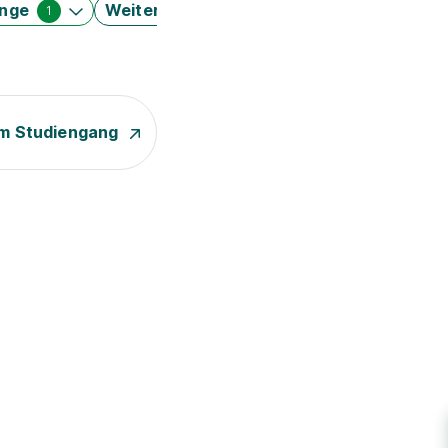
änge
Weitere Filter
1
m Studiengang