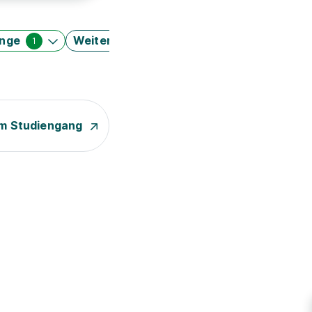
änge
Weitere Filter
1
m Studiengang