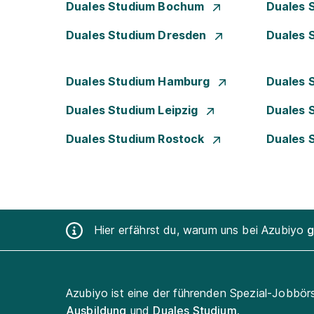
Duales Studium Bochum
Duales 
Duales Studium Dresden
Duales 
Duales Studium Hamburg
Duales 
Duales Studium Leipzig
Duales 
Duales Studium Rostock
Duales 
Hier erfährst du, warum uns bei Azubiyo
g
Azubiyo ist eine der führenden Spezial-Jobbör
Ausbildung
und
Duales Studium
.