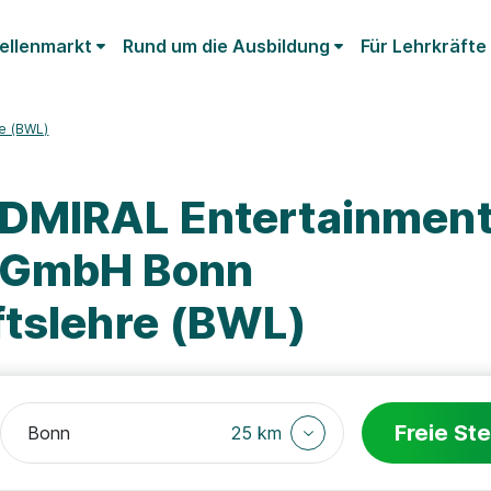
ellenmarkt
Rund um die Ausbildung
Für Lehrkräfte
re (BWL)
ADMIRAL Entertainmen
 GmbH Bonn
ftslehre (BWL)
Freie Ste
25 km