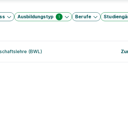
ss
Ausbildungstyp
Berufe
Studieng
1
schaftslehre (BWL)
Zu