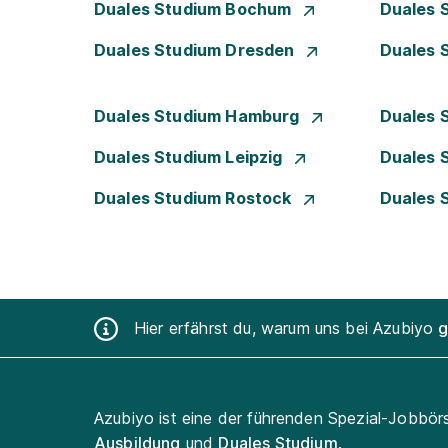
Duales Studium Bochum
Duales 
Duales Studium Dresden
Duales 
Duales Studium Hamburg
Duales 
Duales Studium Leipzig
Duales 
Duales Studium Rostock
Duales 
Hier erfährst du, warum uns bei Azubiyo
g
Azubiyo ist eine der führenden Spezial-Jobbör
Ausbildung
und
Duales Studium
.