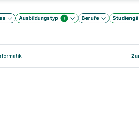
ss
Ausbildungstyp
Berufe
Studieng
1
nformatik
Zu