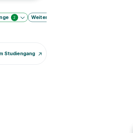
änge
Weitere Filter
2
m Studiengang