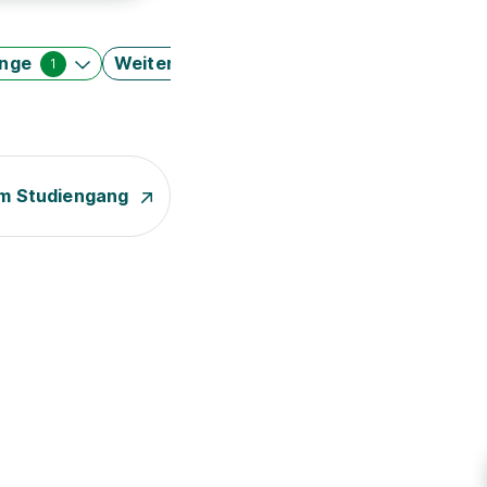
änge
Weitere Filter
1
m Studiengang