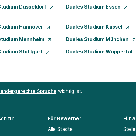
Studium Düsseldorf
Duales Studium Essen
Studium Hannover
Duales Studium Kassel
Studium Mannheim
Duales Studium München
Studium Stuttgart
Duales Studium Wuppertal
endergerechte Sprache
wichtig ist.
sen für
Für Bewerber
Für 
Alle Städte
Stell