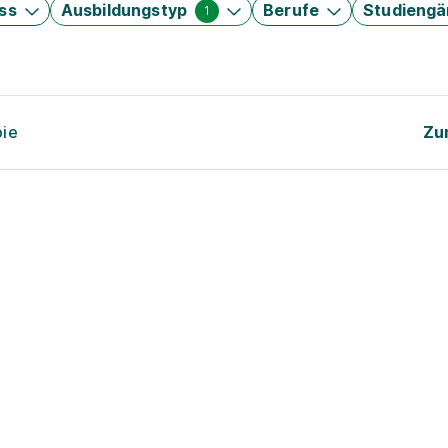
ss
Ausbildungstyp
Berufe
Studieng
1
pie
Zu