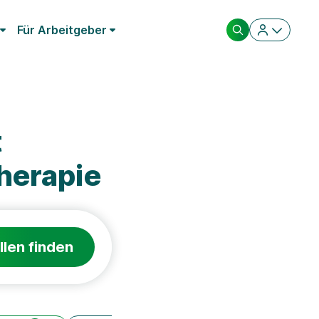
Für Arbeitgeber
t
herapie
llen finden