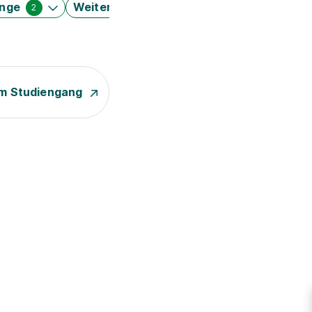
änge
Weitere Filter
2
m Studiengang