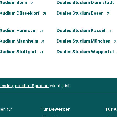
Studium Bonn
Duales Studium Darmstadt
Studium Düsseldorf
Duales Studium Essen
Studium Hannover
Duales Studium Kassel
Studium Mannheim
Duales Studium München
Studium Stuttgart
Duales Studium Wuppertal
endergerechte Sprache
wichtig ist.
sen für
Für Bewerber
Für 