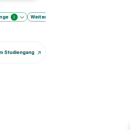
änge
Weitere Filter
2
m Studiengang