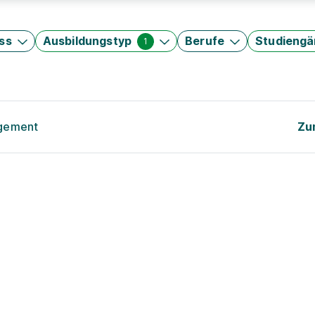
ss
Ausbildungstyp
Berufe
Studieng
1
agement
Zu