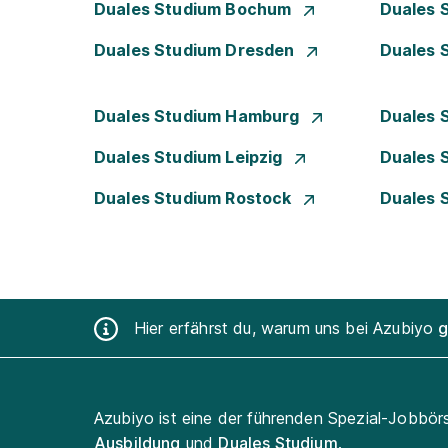
Duales Studium Bochum
Duales 
Duales Studium Dresden
Duales 
Duales Studium Hamburg
Duales 
Duales Studium Leipzig
Duales 
Duales Studium Rostock
Duales 
Hier erfährst du, warum uns bei Azubiyo
g
Azubiyo ist eine der führenden Spezial-Jobbör
Ausbildung
und
Duales Studium
.