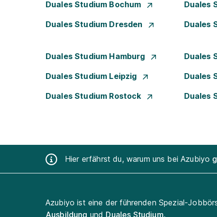
Duales Studium Bochum
Duales 
Duales Studium Dresden
Duales 
Duales Studium Hamburg
Duales 
Duales Studium Leipzig
Duales 
Duales Studium Rostock
Duales 
Hier erfährst du, warum uns bei Azubiyo
g
Azubiyo ist eine der führenden Spezial-Jobbör
Ausbildung
und
Duales Studium
.