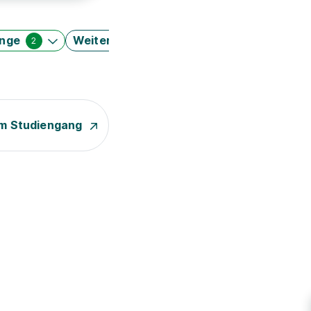
änge
Weitere Filter
2
m Studiengang