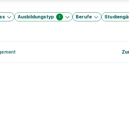
ss
Ausbildungstyp
Berufe
Studieng
1
agement
Zu