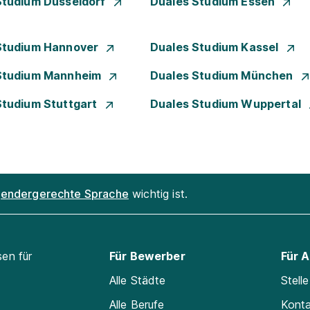
Studium Düsseldorf
Duales Studium Essen
Studium Hannover
Duales Studium Kassel
Studium Mannheim
Duales Studium München
Studium Stuttgart
Duales Studium Wuppertal
endergerechte Sprache
wichtig ist.
sen für
Für Bewerber
Für 
Alle Städte
Stell
Alle Berufe
Kont