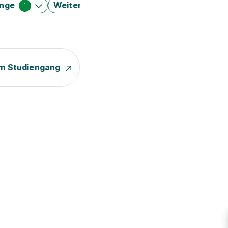
änge
Weitere Filter
1
m Studiengang