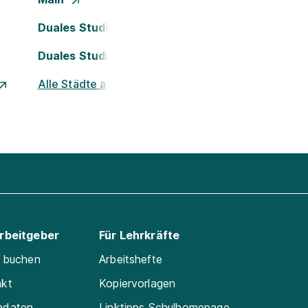
Duales Studium Köln
Duales Studium Nürnberg
Alle Städte ansehen
Arbeitgeber
Für Lehrkräfte
e buchen
Arbeitshefte
akt
Kopiervorlagen
adaten
Linktipps Schulhomepage