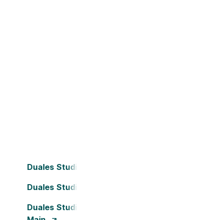
Duales Studium Bielefeld
Duales Studium Darmstadt
Duales Studium Frankfurt am
Main