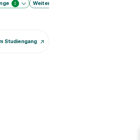
änge
Weitere Filter
2
m Studiengang