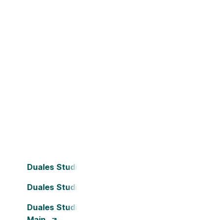
Duales Studium Bielefeld
Duales Studium Darmstadt
Duales Studium Frankfurt am
Main