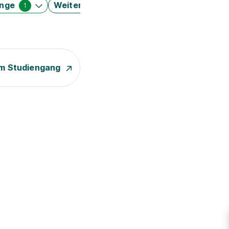
änge
Weitere Filter
1
m Studiengang