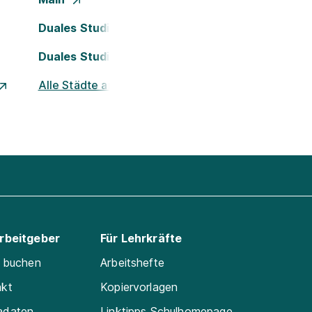
Duales Studium Köln
Duales Studium Nürnberg
Alle Städte ansehen
Arbeitgeber
Für Lehrkräfte
e buchen
Arbeitshefte
akt
Kopiervorlagen
adaten
Linktipps Schulhomepage