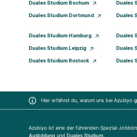
Duales Studium Bochum
Duales 
Duales Studium Dortmund
Duales 
Duales Studium Hamburg
Duales 
Duales Studium Leipzig
Duales 
Duales Studium Rostock
Duales 
Hier erfährst du, warum uns bei Azubiyo
g
Azubiyo ist eine der führenden Spezial-Jobbör
Ausbildung
und
Duales Studium
.