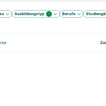
ss
Ausbildungstyp
Berufe
Studieng
1
ktur
Zu