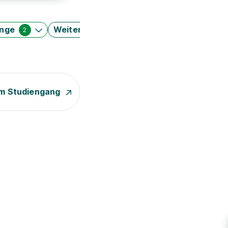
änge
Weitere Filter
2
m Studiengang