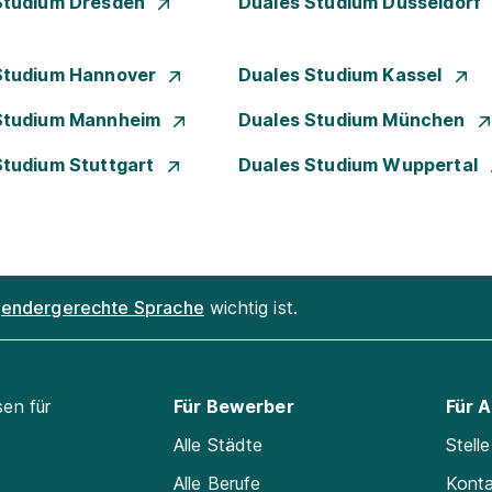
Studium Dresden
Duales Studium Düsseldorf
Studium Hannover
Duales Studium Kassel
Studium Mannheim
Duales Studium München
Studium Stuttgart
Duales Studium Wuppertal
endergerechte Sprache
wichtig ist.
sen für
Für Bewerber
Für 
Alle Städte
Stell
Alle Berufe
Kont