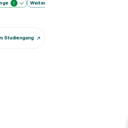
änge
Weitere Filter
2
m Studiengang