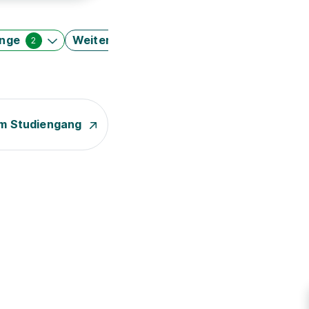
änge
Weitere Filter
2
m Studiengang