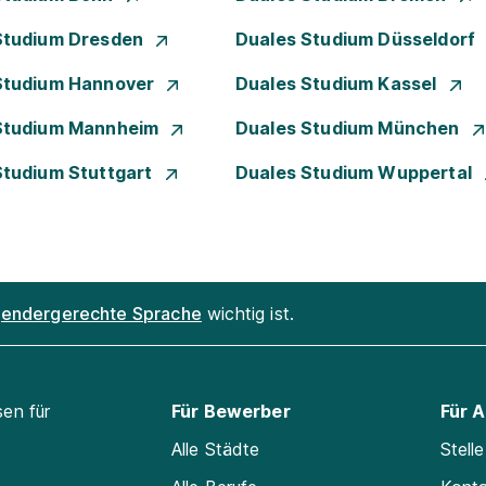
Studium Dresden
Duales Studium Düsseldorf
Studium Hannover
Duales Studium Kassel
Studium Mannheim
Duales Studium München
Studium Stuttgart
Duales Studium Wuppertal
endergerechte Sprache
wichtig ist.
sen für
Für Bewerber
Für 
Alle Städte
Stell