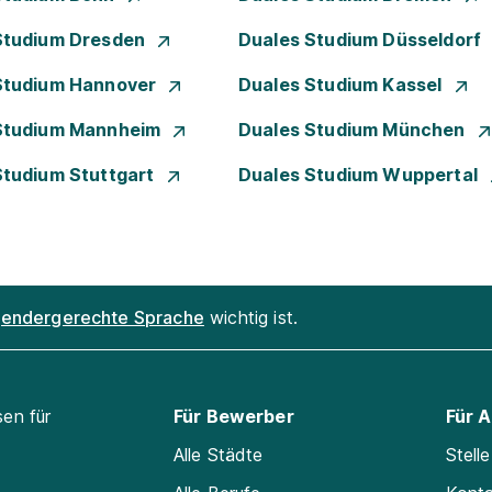
Studium Dresden
Duales Studium Düsseldorf
Studium Hannover
Duales Studium Kassel
Studium Mannheim
Duales Studium München
Studium Stuttgart
Duales Studium Wuppertal
endergerechte Sprache
wichtig ist.
sen für
Für Bewerber
Für 
Alle Städte
Stell