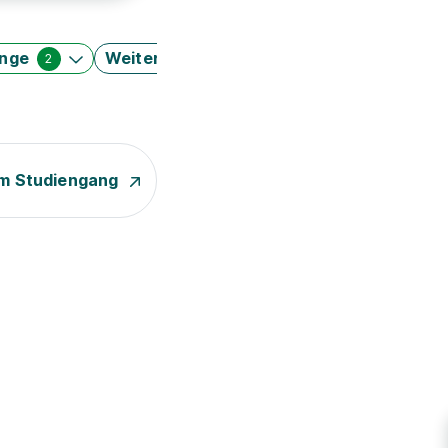
änge
Weitere Filter
2
m Studiengang