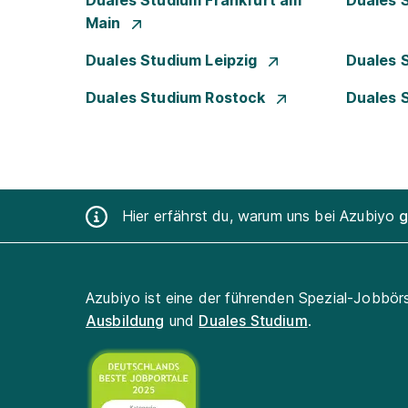
Duales Studium Frankfurt am
Duales 
Main
Duales Studium Leipzig
Duales 
Duales Studium Rostock
Duales 
Hier erfährst du, warum uns bei Azubiyo
g
Azubiyo ist eine der führenden Spezial-Jobbör
Ausbildung
und
Duales Studium
.