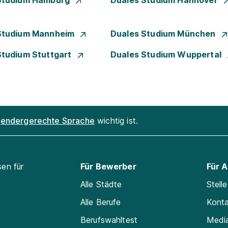
Studium Hamburg
Duales Studium Hannover
Studium Mannheim
Duales Studium München
Studium Stuttgart
Duales Studium Wuppertal
endergerechte Sprache
wichtig ist.
sen für
Für Bewerber
Für 
Alle Städte
Stell
Alle Berufe
Kont
Berufswahltest
Medi