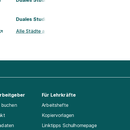
Duales Studium Köln
Duales Studium Nürnberg
Alle Städte ansehen
Arbeitgeber
Für Lehrkräfte
e buchen
Arbeitshefte
akt
Kopiervorlagen
adaten
Linktipps Schulhomepage