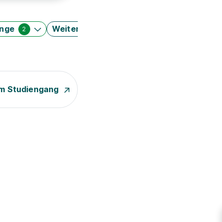
änge
Weitere Filter
2
m Studiengang