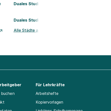
Duales Studium Köln
Duales Studium Nürnberg
Alle Städte ansehen
Arbeitgeber
Für Lehrkräfte
e buchen
Arbeitshefte
akt
Kopiervorlagen
adaten
Linktipps Schulhomepage