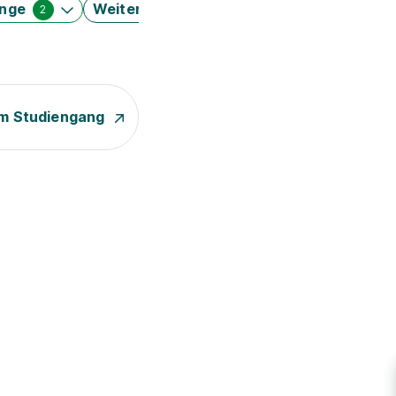
änge
Weitere Filter
2
m Studiengang