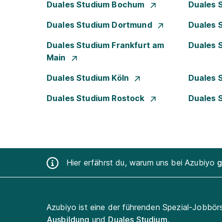
Duales Studium Bochum
Duales 
Duales Studium Dortmund
Duales 
Duales Studium Frankfurt am
Duales 
Main
Duales Studium Köln
Duales 
Duales Studium Rostock
Duales 
Hier erfährst du, warum uns bei Azubiyo
g
Azubiyo ist eine der führenden Spezial-Jobbör
Ausbildung
und
Duales Studium
.