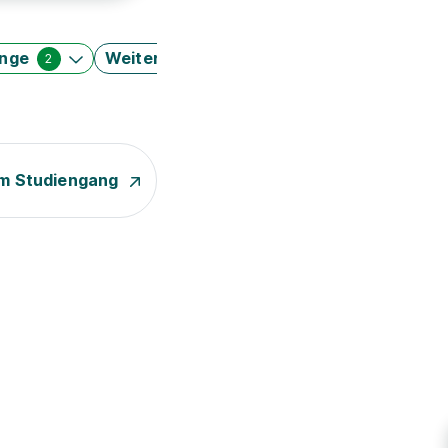
änge
Weitere Filter
2
m Studiengang