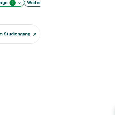
änge
Weitere Filter
1
m Studiengang