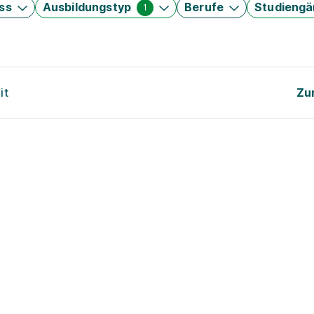
ss
Ausbildungstyp
Berufe
Studieng
1
it
Zu