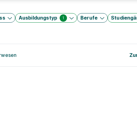
ss
Ausbildungstyp
Berufe
Studieng
1
urwesen
Zu