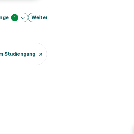
änge
Weitere Filter
1
m Studiengang