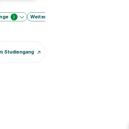
änge
Weitere Filter
2
m Studiengang