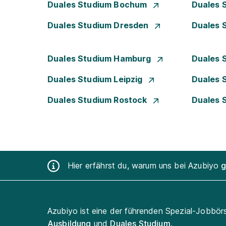
Duales Studium Bochum
Duales 
Duales Studium Dresden
Duales 
Duales Studium Hamburg
Duales 
Duales Studium Leipzig
Duales 
Duales Studium Rostock
Duales 
Hier erfährst du, warum uns bei Azubiyo
g
Azubiyo ist eine der führenden Spezial-Jobbör
Ausbildung
und
Duales Studium
.