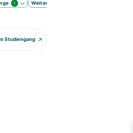
änge
Weitere Filter
1
m Studiengang