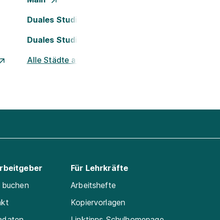
Duales Studium Köln
Duales Studium Nürnberg
Alle Städte ansehen
Arbeitgeber
Für Lehrkräfte
e buchen
Arbeitshefte
akt
Kopiervorlagen
adaten
Linktipps Schulhomepage