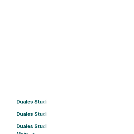
Duales Studium Bielefeld
Duales Studium Dortmund
Duales Studium Frankfurt am
Main