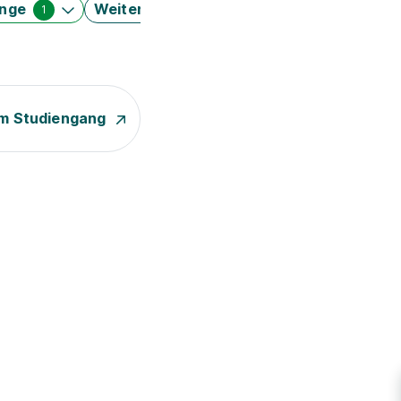
änge
Weitere Filter
1
m Studiengang