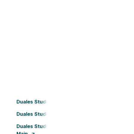
Duales Studium Bielefeld
Duales Studium Dortmund
Duales Studium Frankfurt am
Main