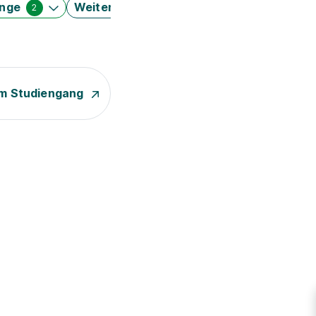
änge
Weitere Filter
2
m Studiengang