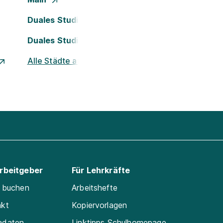
Duales Studium Köln
Duales Studium Nürnberg
Alle Städte ansehen
Arbeitgeber
Für Lehrkräfte
e buchen
Arbeitshefte
akt
Kopiervorlagen
adaten
Linktipps Schulhomepage