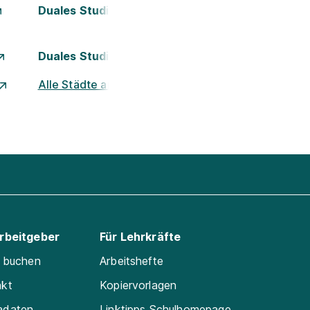
Duales Studium Kassel
Duales Studium München
Alle Städte ansehen
Arbeitgeber
Für Lehrkräfte
e buchen
Arbeitshefte
akt
Kopiervorlagen
adaten
Linktipps Schulhomepage