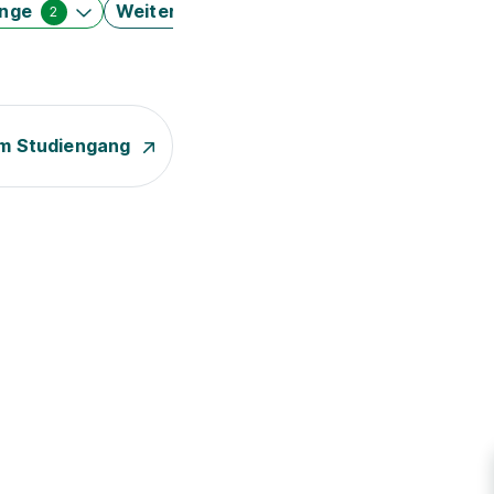
änge
Weitere Filter
2
m Studiengang