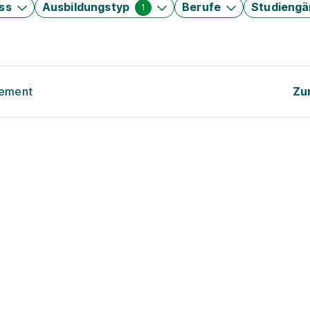
ss
Ausbildungstyp
Berufe
Studieng
1
gement
Zu