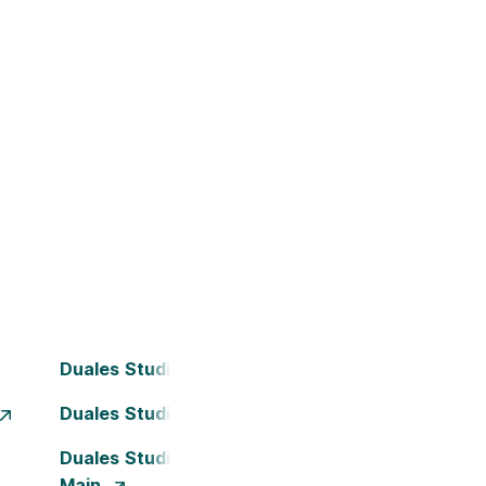
Duales Studium Bochum
Duales Studium Dortmund
Duales Studium Frankfurt am
Main