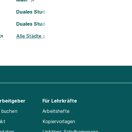
Duales Studium Köln
Duales Studium Nürnberg
Alle Städte ansehen
Arbeitgeber
Für Lehrkräfte
e buchen
Arbeitshefte
akt
Kopiervorlagen
adaten
Linktipps Schulhomepage