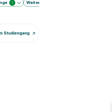
änge
Weitere Filter
1
m Studiengang