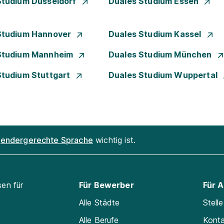
Studium Düsseldorf
Duales Studium Essen
Studium Hannover
Duales Studium Kassel
Studium Mannheim
Duales Studium München
Studium Stuttgart
Duales Studium Wuppertal
endergerechte Sprache
wichtig ist.
sen für
Für Bewerber
Für 
Alle Städte
Stell
Alle Berufe
Kont