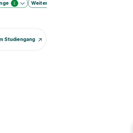
änge
Weitere Filter
2
m Studiengang