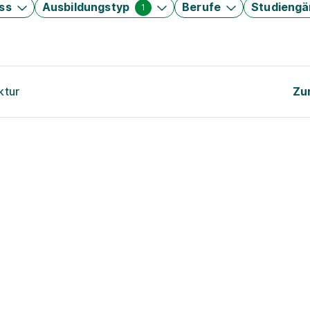
ss
Ausbildungstyp
Berufe
Studieng
1
ktur
Zu