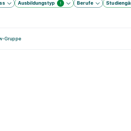
ss
Ausbildungstyp
Berufe
Studieng
1
ow-Gruppe