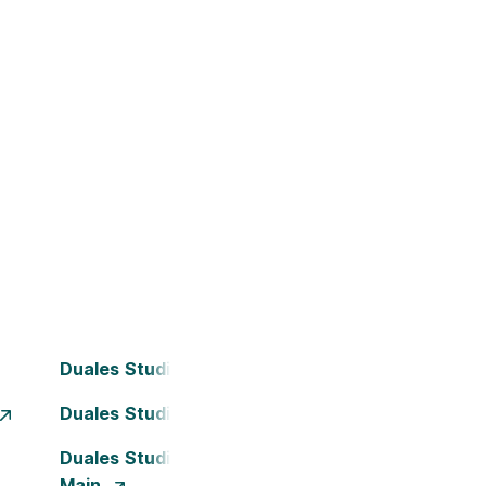
Duales Studium Bochum
Duales Studium Dortmund
Duales Studium Frankfurt am
Main