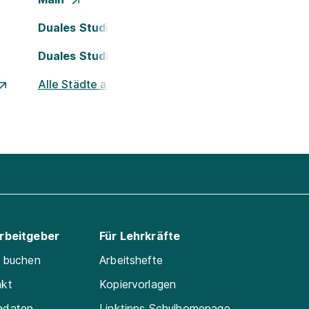
Duales Studium Köln
Duales Studium Nürnberg
Alle Städte ansehen
Arbeitgeber
Für Lehrkräfte
e buchen
Arbeitshefte
akt
Kopiervorlagen
adaten
Linktipps Schulhomepage